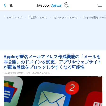
一覧
>
>
>
Appleが匿名
ニューストップ
IT 経済ニュース
ガジェットニュース
Appleが匿名メールアドレス作成機能の「メールを
非公開」のドメインを変更、アプリやウェブサイト
が匿名登録をブロックしやすくなる可能性
2026年6月17日 10時52分
写真：GIGAZINE（ギガジン）