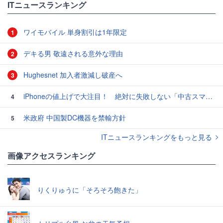
ITニュースランキング
ワイモバイル 単身割引は1年限定
1
デキる男 敬遠される意外な理由
2
Hughesnet 加入者激減し破産へ
3
iPhoneの値上げで大注目！ 絶対に失敗しない「中古スマホ」の売り方＆買い方
4
米政府 中国製DC機器を禁輸方針
5
ITニュースランキングをもっと見る
画像アクセスランキング
りくりゅうに「そろそろ飽きた」