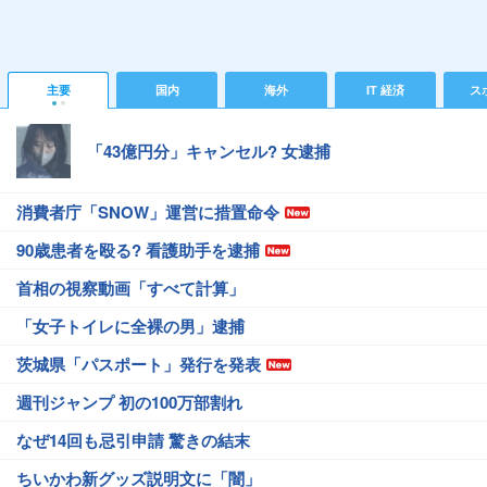
主要
国内
海外
IT 経済
ス
「43億円分」キャンセル? 女逮捕
消費者庁「SNOW」運営に措置命令
90歳患者を殴る? 看護助手を逮捕
首相の視察動画「すべて計算」
「女子トイレに全裸の男」逮捕
茨城県「パスポート」発行を発表
週刊ジャンプ 初の100万部割れ
なぜ14回も忌引申請 驚きの結末
ちいかわ新グッズ説明文に「闇」