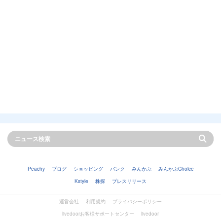
Peachy
ブログ
ショッピング
バンク
みんかぶ
みんかぶChoice
Kstyle
株探
プレスリリース
運営会社
利用規約
プライバシーポリシー
livedoorお客様サポートセンター
livedoor