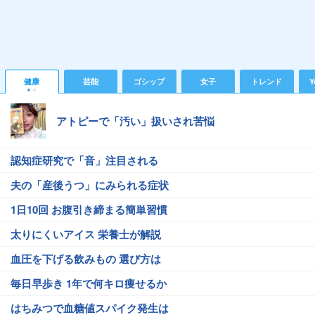
健康
芸能
ゴシップ
女子
トレンド
Y
アトピーで「汚い」扱いされ苦悩
認知症研究で「音」注目される
夫の「産後うつ」にみられる症状
1日10回 お腹引き締まる簡単習慣
太りにくいアイス 栄養士が解説
血圧を下げる飲みもの 選び方は
毎日早歩き 1年で何キロ痩せるか
はちみつで血糖値スパイク発生は