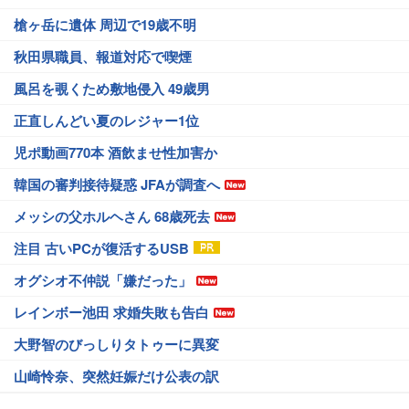
槍ヶ岳に遺体 周辺で19歳不明
秋田県職員、報道対応で喫煙
風呂を覗くため敷地侵入 49歳男
正直しんどい夏のレジャー1位
児ポ動画770本 酒飲ませ性加害か
韓国の審判接待疑惑 JFAが調査へ
メッシの父ホルヘさん 68歳死去
注目 古いPCが復活するUSB
オグシオ不仲説「嫌だった」
レインボー池田 求婚失敗も告白
大野智のびっしりタトゥーに異変
山崎怜奈、突然妊娠だけ公表の訳