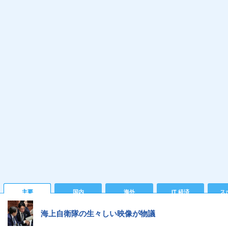
主要
国内
海外
IT 経済
ス
海上自衛隊の生々しい映像が物議