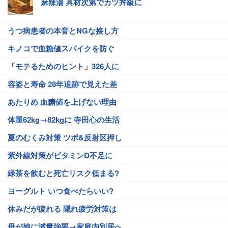
麻辣湯 具材次第でカツ丼級に
うつ病患者の本音とNGな接し方
キノコで血糖値スパイクを防ぐ
「モテるためのヒント」326人に
容姿と寿命 28年追跡で見えた差
あたりめ 血糖値を上げない理由
体重62kg→82kgに 寺田心の生活
夏のむくみ対策 ツボ&反射区押し
紫外線対策がビタミンD不足に
緑茶を飲むと死亡リスク低まる?
ヨーグルト いつ食べたらいい?
休みだが疲れる 隠れ疲労対策は
母が娘に減量強要→家庭内別居へ