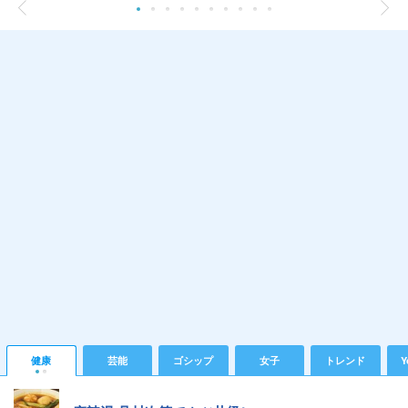
健康
芸能
ゴシップ
女子
トレンド
Y