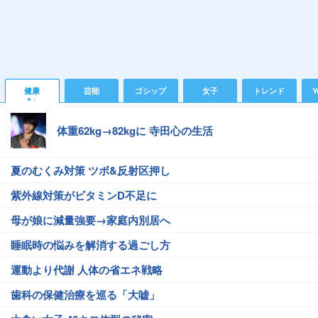
健康
芸能
ゴシップ
女子
トレンド
Y
体重62kg→82kgに 寺田心の生活
夏のむくみ対策 ツボ&反射区押し
紫外線対策がビタミンD不足に
母が娘に減量強要→家庭内別居へ
睡眠時の悩みを解消する過ごし方
運動より代謝 人体の省エネ戦略
歯科の保健治療を巡る「大嘘」