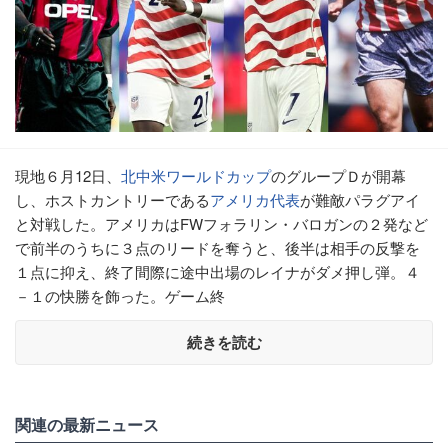
現地６月12日、
北中米ワールドカップ
のグループＤが開幕
し、ホストカントリーである
アメリカ代表
が難敵パラグアイ
と対戦した。アメリカはFWフォラリン・バロガンの２発など
で前半のうちに３点のリードを奪うと、後半は相手の反撃を
１点に抑え、終了間際に途中出場のレイナがダメ押し弾。４
－１の快勝を飾った。ゲーム終
続きを読む
関連の最新ニュース