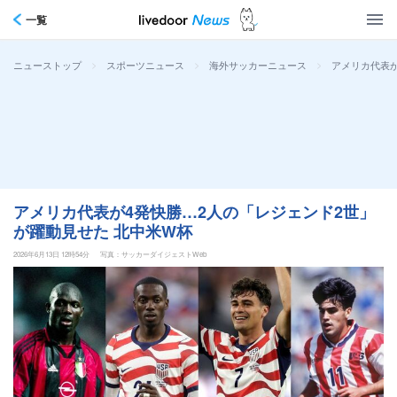
一覧
>
>
>
アメリカ代表が
ニューストップ
スポーツニュース
海外サッカーニュース
アメリカ代表が4発快勝…2人の「レジェンド2世」
が躍動見せた 北中米W杯
2026年6月13日 12時54分
写真：サッカーダイジェストWeb