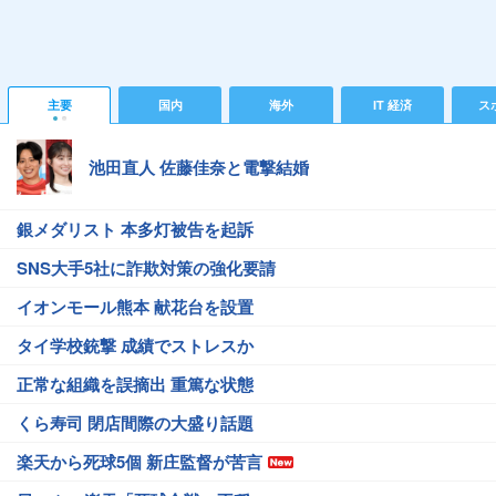
主要
国内
海外
IT 経済
ス
池田直人 佐藤佳奈と電撃結婚
銀メダリスト 本多灯被告を起訴
SNS大手5社に詐欺対策の強化要請
イオンモール熊本 献花台を設置
タイ学校銃撃 成績でストレスか
正常な組織を誤摘出 重篤な状態
くら寿司 閉店間際の大盛り話題
楽天から死球5個 新庄監督が苦言