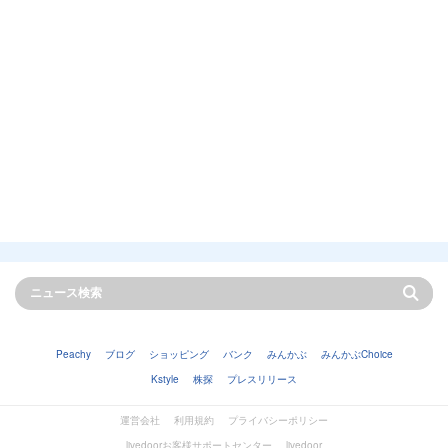
Peachy
ブログ
ショッピング
バンク
みんかぶ
みんかぶChoice
Kstyle
株探
プレスリリース
運営会社
利用規約
プライバシーポリシー
livedoorお客様サポートセンター
livedoor