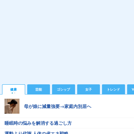
健康
芸能
ゴシップ
女子
トレンド
Y
母が娘に減量強要→家庭内別居へ
睡眠時の悩みを解消する過ごし方
運動より代謝 人体の省エネ戦略