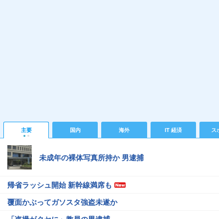
主要
国内
海外
IT 経済
ス
未成年の裸体写真所持か 男逮捕
帰省ラッシュ開始 新幹線満席も
覆面かぶってガソスタ強盗未遂か