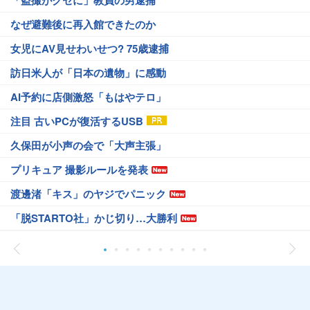
「盗撮がクセに」教員の男逮捕
なぜ避難後に再入館できたのか
女児にAV見せわいせつ? 75歳逮捕
訪日米人が「日本の遺物」に感動
AI予約に店側激怒「もはやテロ」
注目 古いPCが復活するUSB
久保田が小声の会で「大声主張」
プリキュア 撮影ルールを発表
渡邊渚「キス」のヤジでパニック
「脱STARTO社」かじ切り…大勝利