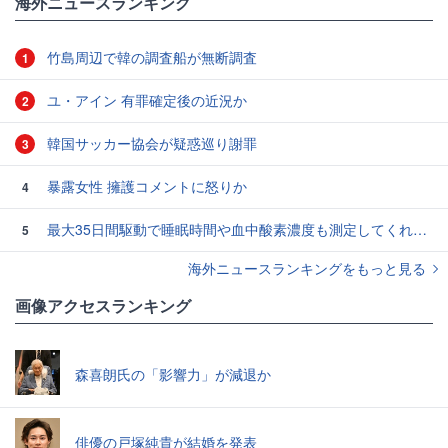
海外ニュースランキング
竹島周辺で韓の調査船が無断調査
1
ユ・アイン 有罪確定後の近況か
2
韓国サッカー協会が疑惑巡り謝罪
3
暴露女性 擁護コメントに怒りか
4
最大35日間駆動で睡眠時間や血中酸素濃度も測定してくれるアナログ時計風スマートウォッチ「ScanWatch Vitals」を使ってみた
5
海外ニュースランキングをもっと見る
画像アクセスランキング
森喜朗氏の「影響力」が減退か
俳優の戸塚純貴が結婚を発表