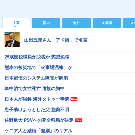
主要
国内
海外
IT 経済
ス
山田五郎さん「アド街」で名言
25歳国税職員が脱税か 懲戒免職
熊本の被災地で「火事場泥棒」か
日本郵便のシステム障害が解消
車中泊で女性死亡 遺族の胸中
日本人が誤解 海外タトゥー事情
息子助けようとした父 意識不明
佐野航大 PSVへの完全移籍が決定
ケニア人と結婚「差別」のリアル