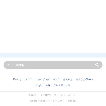
Peachy
ブログ
ショッピング
バンク
みんかぶ
みんかぶChoice
Kstyle
株探
プレスリリース
運営会社
利用規約
プライバシーポリシー
livedoorお客様サポートセンター
livedoor