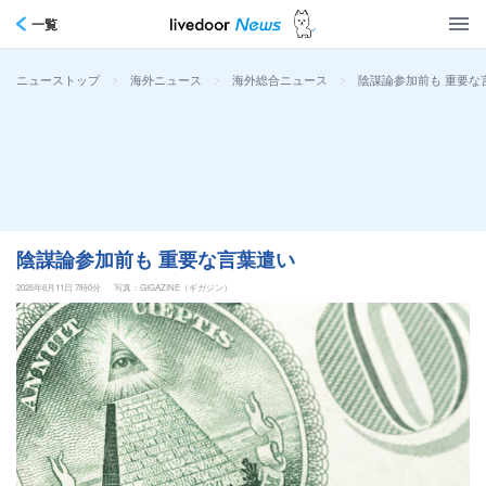
一覧
>
>
>
陰謀論参加前も 重要な
ニューストップ
海外ニュース
海外総合ニュース
陰謀論参加前も 重要な言葉遣い
2026年6月11日 7時0分
写真：GIGAZINE（ギガジン）