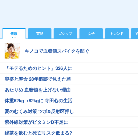
健康
芸能
ゴシップ
女子
トレンド
Y
キノコで血糖値スパイクを防ぐ
「モテるためのヒント」326人に
容姿と寿命 28年追跡で見えた差
あたりめ 血糖値を上げない理由
体重62kg→82kgに 寺田心の生活
夏のむくみ対策 ツボ&反射区押し
紫外線対策がビタミンD不足に
緑茶を飲むと死亡リスク低まる?