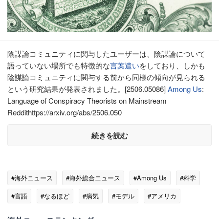
陰謀論コミュニティに関与したユーザーは、陰謀論について
語っていない場所でも特徴的な
言葉遣い
をしており、しかも
陰謀論コミュニティに関与する前から同様の傾向が見られる
という研究結果が発表されました。[2506.05086]
Among Us
:
Language of Conspiracy Theorists on Mainstream
Reddithttps://arxiv.org/abs/2506.050
続きを読む
#海外ニュース
#海外総合ニュース
#Among Us
#科学
#言語
#なるほど
#病気
#モデル
#アメリカ
#言葉遣い