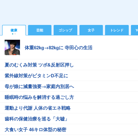
健康
芸能
ゴシップ
女子
トレンド
Y
体重62kg→82kgに 寺田心の生活
夏のむくみ対策 ツボ&反射区押し
紫外線対策がビタミンD不足に
母が娘に減量強要→家庭内別居へ
睡眠時の悩みを解消する過ごし方
運動より代謝 人体の省エネ戦略
歯科の保健治療を巡る「大嘘」
大食い女子 46キロ体型の秘密