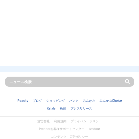
Peachy
ブログ
ショッピング
バンク
みんかぶ
みんかぶChoice
Kstyle
株探
プレスリリース
運営会社
利用規約
プライバシーポリシー
livedoorお客様サポートセンター
livedoor
コンテンツ・広告ポリシー