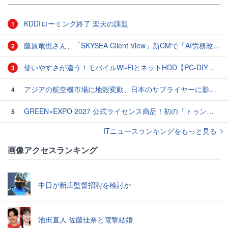
KDDIローミング終了 楽天の課題
1
藤原竜也さん、「SKYSEA Client View」新CMで「AI労務改善」をアピール 働き方をAIが分析したら「すぐに休んで」と言われる？
2
使いやすさが違う！モバイルWi-FiとネットHDD【PC-DIY 秋の陣】
3
アジアの航空機市場に地殻変動、日本のサプライヤーに影響も
4
GREEN×EXPO 2027 公式ライセンス商品！初の「トゥンクトゥンク」公式LINEスタンプ、販売開始
5
ITニュースランキングをもっと見る
画像アクセスランキング
中日が新庄監督招聘を検討か
池田直人 佐藤佳奈と電撃結婚