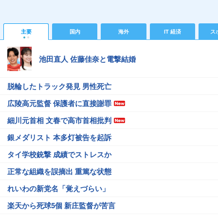
主要
国内
海外
IT 経済
ス
池田直人 佐藤佳奈と電撃結婚
脱輪したトラック発見 男性死亡
広陵高元監督 保護者に直接謝罪
細川元首相 文春で高市首相批判
銀メダリスト 本多灯被告を起訴
タイ学校銃撃 成績でストレスか
正常な組織を誤摘出 重篤な状態
れいわの新党名「覚えづらい」
楽天から死球5個 新庄監督が苦言