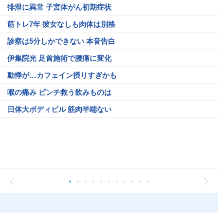
排泄に異常 子宮体がん初期症状
筋トレ7年 彼女なしも肉体は別格
診察は5分しかできない 本音告白
伊集院光 足首施術で腰痛に変化
動悸が…カフェイン摂りすぎかも
喉の痛み ピンチ救う飲みものは
日体大ボディビル 筋肉半端ない