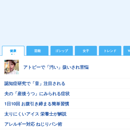
健康
芸能
ゴシップ
女子
トレンド
Y
アトピーで「汚い」扱いされ苦悩
認知症研究で「音」注目される
夫の「産後うつ」にみられる症状
1日10回 お腹引き締まる簡単習慣
太りにくいアイス 栄養士が解説
アレルギー対応 ねじりパン術