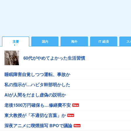
主要
国内
海外
IT 経済
ス
60代がやめてよかった生活習慣
睡眠障害自覚しつつ運転、事故か
私の指示が…ハビタ幹部明かした
AIが人間をだまし虚偽の説明か
老後1500万円確保も…修繕費不安
東大教授が「不適切な言葉」か
深夜アニメに喫煙描写 BPOで議論