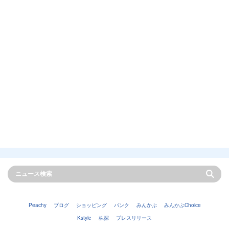
Peachy
ブログ
ショッピング
バンク
みんかぶ
みんかぶChoice
Kstyle
株探
プレスリリース