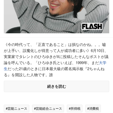
《今の時代って、「正直であること」は損なのかね。。。嘘
が上手い、誤魔化しが得意って人が成功者に多い》6月10日、
実業家でタレントのひろゆきがXに投稿したそんなポストが議
論を呼んでいる。「ひろゆき氏といえば、1999年、まだ
大学
生
だった21歳のときに日本最大級の匿名掲示板『2ちゃんね
る』を開設した人物です。誰
続きを読む
#芸能ニュース
#芸能総合ニュース
#所得税
#消費税