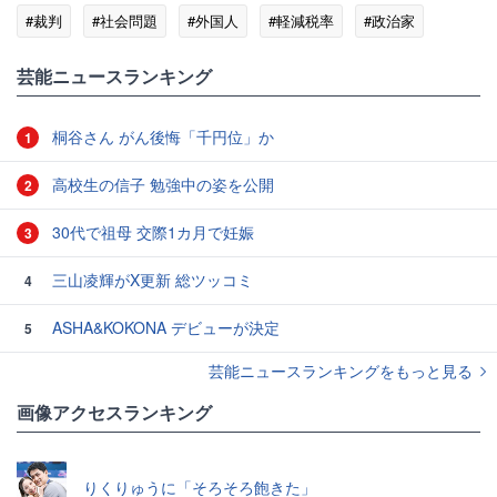
#裁判
#社会問題
#外国人
#軽減税率
#政治家
#大学生
芸能ニュースランキング
桐谷さん がん後悔「千円位」か
1
高校生の信子 勉強中の姿を公開
2
30代で祖母 交際1カ月で妊娠
3
三山凌輝がX更新 総ツッコミ
4
ASHA&KOKONA デビューが決定
5
芸能ニュースランキングをもっと見る
画像アクセスランキング
りくりゅうに「そろそろ飽きた」