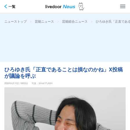
一覧
>
>
>
ひろゆき氏「正直であ
ニューストップ
芸能ニュース
芸能総合ニュース
ひろゆき氏「正直であることは損なのかね」X投稿
が議論を呼ぶ
2026年6月10日 16時5分
写真：Smart FLASH