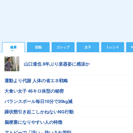
健康
芸能
ゴシップ
女子
トレンド
Y
山口達也 8年ぶり楽器姿に感涙か
運動より代謝 人体の省エネ戦略
大食い女子 46キロ体型の秘密
バランスボール毎日10分で20kg減
躁状態引き起こしかねないNG行動
脳梗塞になりやすい人の特徴
アトピーで「汚い」扱いされ苦悩