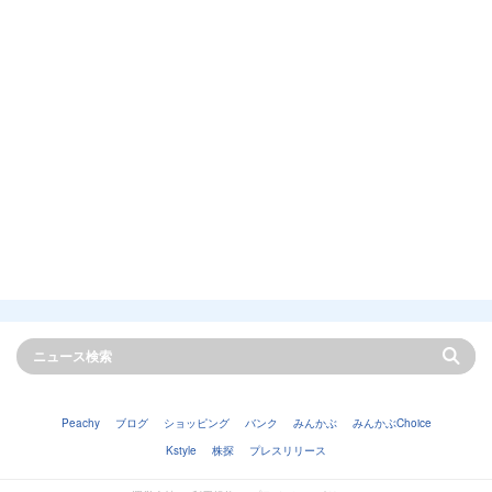
Peachy
ブログ
ショッピング
バンク
みんかぶ
みんかぶChoice
Kstyle
株探
プレスリリース