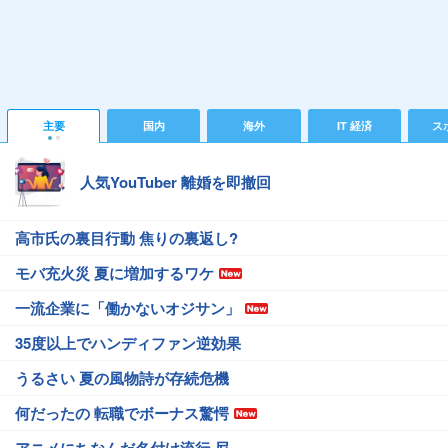
主要
国内
海外
IT 経済
ス
人気YouTuber 離婚を即撤回
高市氏の裏目行動 焦りの裏返し?
モバ充火災 夏に増加するワケ
一流企業に「働かないオジサン」
35度以上でハンディファン逆効果
うるさい 夏の風物詩が存続危機
何だったの 転職でボーナス驚愕