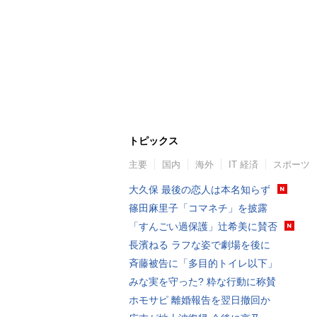
トピックス
主要
国内
海外
IT 経済
スポーツ
大久保 最後の恋人は本名知らず
篠田麻里子「コマネチ」を披露
「すんごい過保護」辻希美に賛否
長濱ねる ラフな姿で劇場を後に
斉藤被告に「多目的トイレ以下」
みな実を守った? 粋な行動に称賛
ホモサピ 離婚報告を翌日撤回か