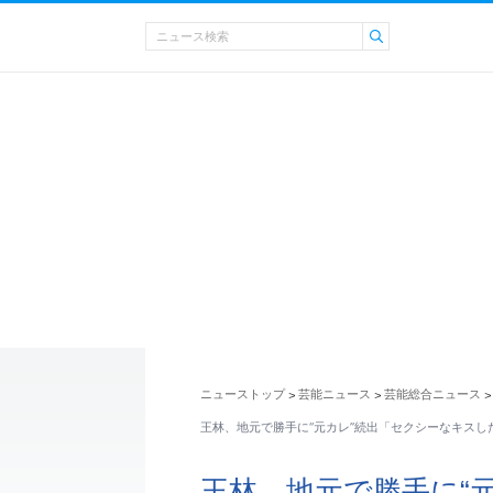
ニューストップ
芸能ニュース
芸能総合ニュース
>
>
>
王林、地元で勝手に“元カレ”続出「セクシーなキスし
王林、地元で勝手に“