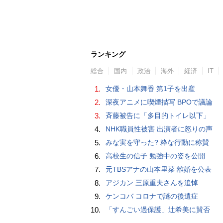
ランキング
総合
国内
政治
海外
経済
IT
1.
女優・山本舞香 第1子を出産
2.
深夜アニメに喫煙描写 BPOで議論
3.
斉藤被告に「多目的トイレ以下」
4.
NHK職員性被害 出演者に怒りの声
5.
みな実を守った? 粋な行動に称賛
6.
高校生の信子 勉強中の姿を公開
7.
元TBSアナの山本里菜 離婚を公表
8.
アジカン 三原重夫さんを追悼
9.
ケンコバ コロナで謎の後遺症
10.
「すんごい過保護」辻希美に賛否