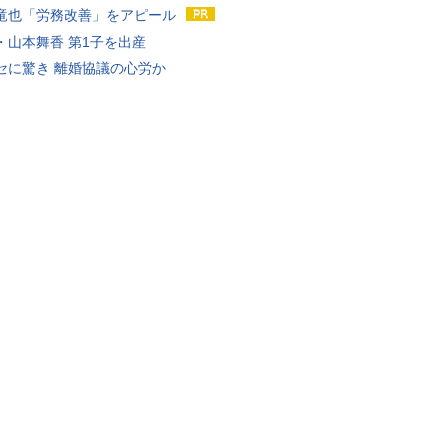
竜也「労務改善」をアピール
・山本舞香 第1子を出産
セに驚き 離婚協議の心労か