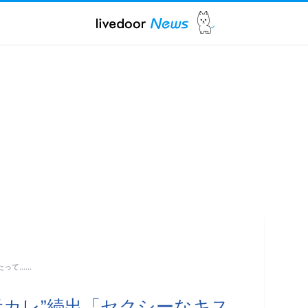
たって……
元カレ”続出「セクシーなキス