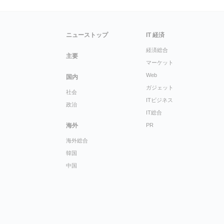
ニューストップ
IT 経済
経済総合
主要
マーケット
Web
国内
ガジェット
社会
ITビジネス
政治
IT総合
海外
PR
海外総合
韓国
中国