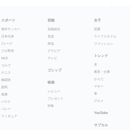
スポーツ
芸能
女子
海外サッカー
芸能総合
恋愛
日本代表
音楽
ライフスタイル
Jリーグ
韓流
ファッション
プロ野球
グラビア
トレンド
MLB
テレビ
本
ゴルフ
ゴシップ
教育・仕事
テニス
からだ
格闘技
映画
マネー
競馬
レビュー
車
相撲
プレゼント
グルメ
バスケ
特集
バレー
YouTube
フィギュア
サブカル