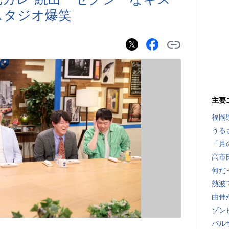
スタジオ爆笑
主要
福岡
うる
「月
高市
何だ
熱波
由伸
ゾン
バル