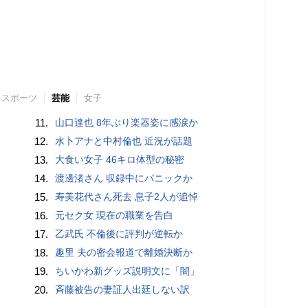
スポーツ
芸能
女子
11.
山口達也 8年ぶり楽器姿に感涙か
12.
水卜アナと中村倫也 近況が話題
13.
大食い女子 46キロ体型の秘密
14.
渡邊渚さん 収録中にパニックか
15.
寿美花代さん死去 息子2人が追悼
16.
元セク女 現在の職業を告白
17.
乙武氏 不倫後に評判が逆転か
18.
趣里 夫の密会報道で離婚決断か
19.
ちいかわ新グッズ説明文に「闇」
20.
斉藤被告の妻証人出廷しない訳