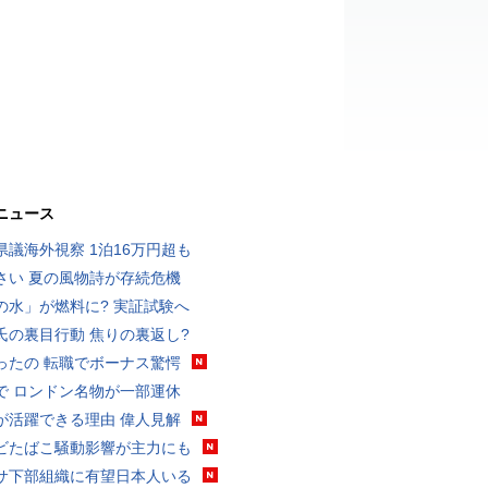
ニュース
県議海外視察 1泊16万円超も
さい 夏の風物詩が存続危機
の水」が燃料に? 実証試験へ
氏の裏目行動 焦りの裏返し?
ったの 転職でボーナス驚愕
で ロンドン名物が一部運休
が活躍できる理由 偉人見解
ビたばこ騒動影響が主力にも
サ下部組織に有望日本人いる