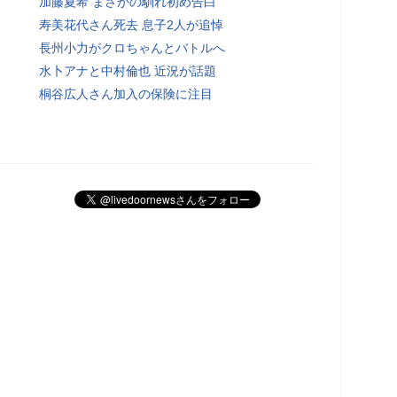
加藤夏希 まさかの馴れ初め告白
寿美花代さん死去 息子2人が追悼
長州小力がクロちゃんとバトルへ
水卜アナと中村倫也 近況が話題
桐谷広人さん加入の保険に注目