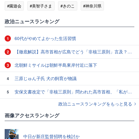
#園遊会
#美智子さま
#きのこ
#神奈川県
政治ニュースランキング
60代がやめてよかった生活習慣
1
【徹底解説】高市首相が広島でどう「非核三原則」言及？現状にとどめ将来は明言せず 著書では「邪魔になる」と主張
2
北朝鮮ミサイルは朝鮮半島東岸付近に落下
3
三原じゅん子氏 犬の飼育が物議
4
安保文書改定で「非核三原則」問われた高市首相、「私が予断することは差し控える」…堅持維持へ明言避ける
5
政治ニュースランキングをもっと見る
画像アクセスランキング
中日が新庄監督招聘を検討か