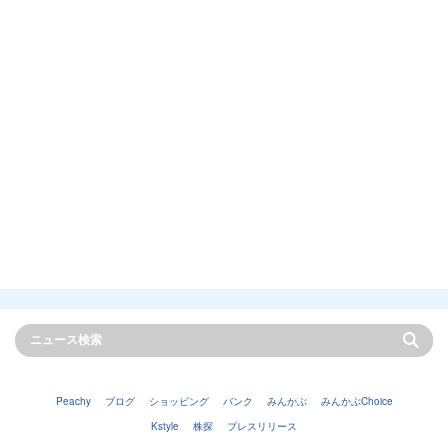
Peachy
ブログ
ショッピング
バンク
みんかぶ
みんかぶChoice
Kstyle
株探
プレスリリース