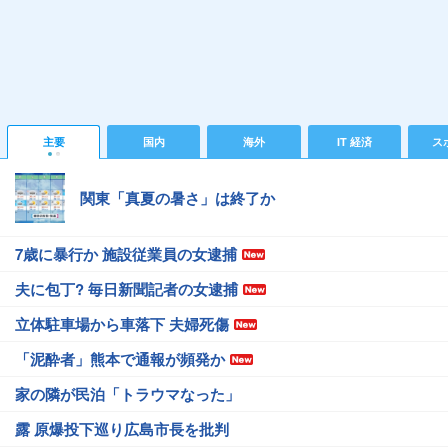
主要
国内
海外
IT 経済
ス
関東「真夏の暑さ」は終了か
7歳に暴行か 施設従業員の女逮捕
夫に包丁? 毎日新聞記者の女逮捕
立体駐車場から車落下 夫婦死傷
「泥酔者」熊本で通報が頻発か
家の隣が民泊「トラウマなった」
露 原爆投下巡り広島市長を批判