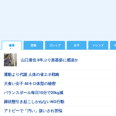
健康
芸能
ゴシップ
女子
トレンド
Y
山口達也 8年ぶり楽器姿に感涙か
運動より代謝 人体の省エネ戦略
大食い女子 46キロ体型の秘密
バランスボール毎日10分で20kg減
躁状態引き起こしかねないNG行動
アトピーで「汚い」扱いされ苦悩