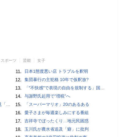
スポーツ
芸能
女子
11.
日本1態度悪い店 トラブルを釈明
12.
集団暴行の主犯格 10年で仮釈放?
13.
「″不快感″で表現の自由を規制する」国旗損壊罪はそもそも憲法違反!?
14.
与謝野氏起用で"増税"へ
ージ」
15.
「スーパーマリオ」20のあるある
16.
愛子さまが毎週楽しみにする番組
17.
吉祥寺でぼったくり…地元民困惑
18.
玉川氏が農水省追及「癖」に批判