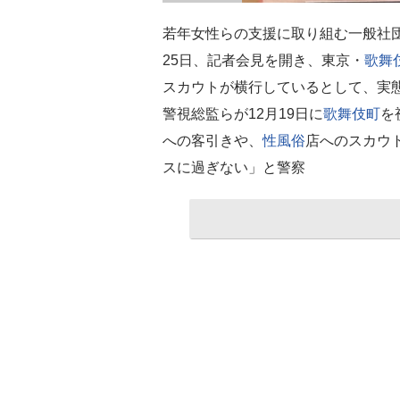
若年女性らの支援に取り組む一般社団法
25日、記者会見を開き、東京・
歌舞
スカウトが横行しているとして、実
警視総監らが12月19日に
歌舞伎町
を
への客引きや、
性風俗
店へのスカウ
スに過ぎない」と警察