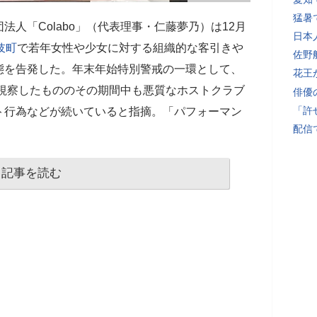
猛暑
人「Colabo」（代表理事・仁藤夢乃）は12月
日本
伎町
で若年女性や少女に対する組織的な客引きや
佐野
態を告発した。年末年始特別警戒の一環として、
花王
視察したもののその期間中も悪質なホストクラブ
俳優
「許
ト行為などが続いていると指摘。「パフォーマン
配信
記事を読む