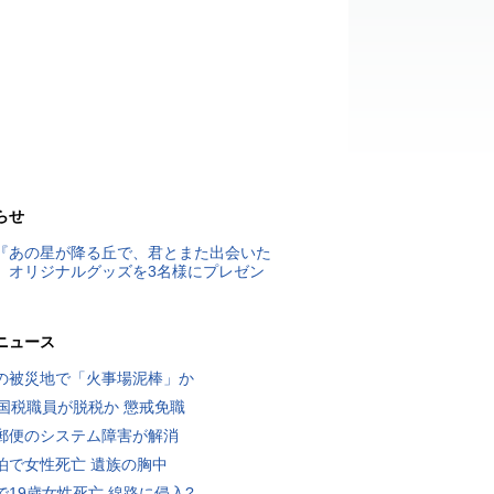
らせ
『あの星が降る丘で、君とまた出会いた
』オリジナルグッズを3名様にプレゼン
ニュース
の被災地で「火事場泥棒」か
歳国税職員が脱税か 懲戒免職
郵便のシステム障害が解消
泊で女性死亡 遺族の胸中
で19歳女性死亡 線路に侵入?