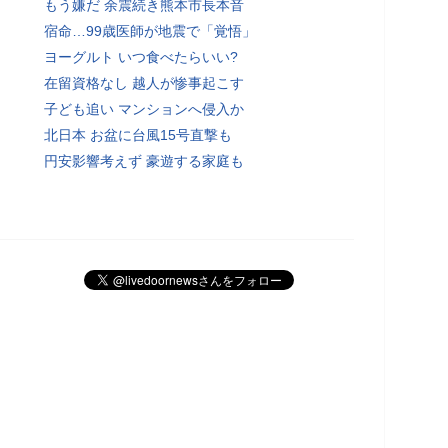
もう嫌だ 余震続き熊本市長本音
宿命…99歳医師が地震で「覚悟」
ヨーグルト いつ食べたらいい?
在留資格なし 越人が惨事起こす
子ども追い マンションへ侵入か
北日本 お盆に台風15号直撃も
円安影響考えず 豪遊する家庭も