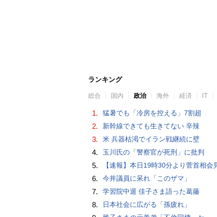
ランキング
総合
国内
政治
海外
経済
IT
1.
猛暑でも「冷房を控える」7割超
2.
新幹線できても生きてない 辛辣
3.
米 兵器枯渇でイラン戦継続に壁
4.
玉川氏の「警察官が死刑」に批判
5.
【速報】本日19時30分より菅首相会見「国民へのメッセ
6.
今井議員に呆れ「このザマ」
7.
学習院中退 佳子さま語った葛藤
8.
日本社会に広がる「孫疲れ」