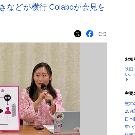
などが横行 Colaboが会見を
お知
映画
い。
ト！
主要
熊本
25
日本
車中
愛知