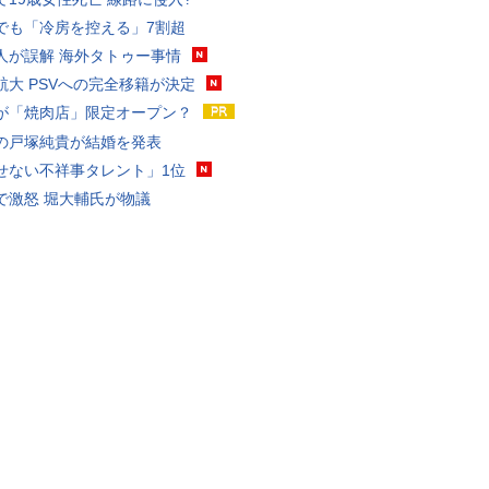
でも「冷房を控える」7割超
人が誤解 海外タトゥー事情
航大 PSVへの完全移籍が決定
が「焼肉店」限定オープン？
の戸塚純貴が結婚を発表
せない不祥事タレント」1位
で激怒 堀大輔氏が物議