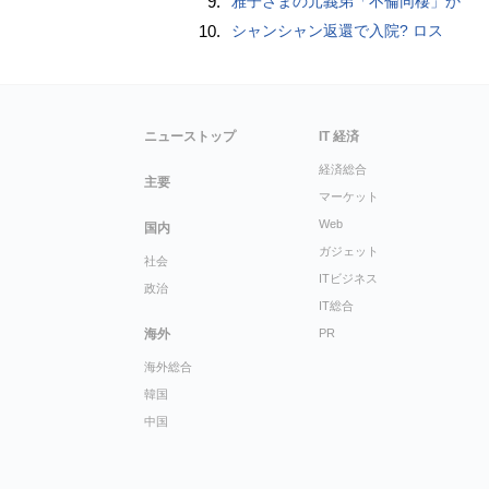
9.
雅子さまの元義弟「不倫同棲」か
10.
シャンシャン返還で入院? ロス
ニューストップ
IT 経済
経済総合
主要
マーケット
Web
国内
ガジェット
社会
ITビジネス
政治
IT総合
海外
PR
海外総合
韓国
中国