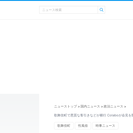
ニューストップ
国内ニュース
政治ニュース
>
>
>
歌舞伎町で悪質な客引きなどが横行 Colaboが会見を
歌舞伎町
性風俗
時事ニュース