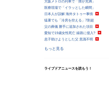
大阪メトロの列車で「煙が充満」
医療現場で「イラッとした瞬間」
日本人が誤解 海外タトゥー事情
猛暑でも「冷房を控える」7割超
父の葬儀 勝手に追加された項目
愛知で19歳女性死亡 線路に侵入?
息子助けようとした父 意識不明
もっと見る
ライブドアニュースを読もう！