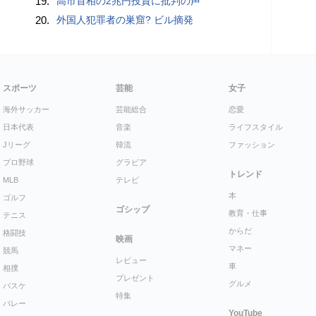
19.
高市首相の2兆円投資に批判の声
20.
外国人犯罪者の巣窟? ビル摘発
スポーツ
芸能
女子
海外サッカー
芸能総合
恋愛
日本代表
音楽
ライフスタイル
Jリーグ
韓流
ファッション
プロ野球
グラビア
トレンド
MLB
テレビ
本
ゴルフ
ゴシップ
教育・仕事
テニス
からだ
格闘技
映画
マネー
競馬
レビュー
車
相撲
プレゼント
グルメ
バスケ
特集
バレー
YouTube