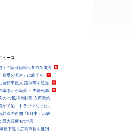
ニュース
包丁? 毎日新聞記者の女逮捕
「真夏の暑さ」は終了か
に自転車侵入 路側帯を逆走
駐車場から車落下 夫婦死傷
氏のPV風視察動画 立憲激怒
隣が民泊「トラウマなった」
新幹線の再開「8月中」示唆
で最大震度4の地震
原爆投下巡り広島市長を批判