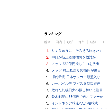
ランキング
総合
国内
政治
海外
経済
IT
1.
りくりゅうに「そろそろ飽きた」
2.
中日が新庄監督招聘を検討か
3.
メッツ 559億円投じ主力を放出
4.
メッツ 村上見送り63億円が裏目
5.
澤穂希氏 日本サッカー殿堂入り
6.
カーボベルデ ブビスタ監督辞任
7.
敗れた札幌日大の振る舞いに注目
8.
鈴木彩艶に63億円で再オファーか
9.
インドネシア球児2人が始球式