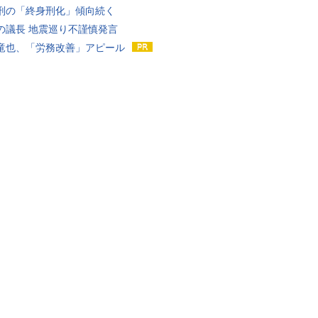
刑の「終身刑化」傾向続く
の議長 地震巡り不謹慎発言
竜也、「労務改善」アピール