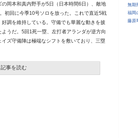
の岡本和真内野手が5日（日本時間6日）、敵地
無期
福岡
。初回に今季10号ソロを放った。これで直近5戦
藤原
の、好調を維持している。守備でも華麗な動きを披
ようだ。5回1死一塁、左打者アランダが逆方向
ェイズ守備陣は極端なシフトを敷いており、三塁
記事を読む