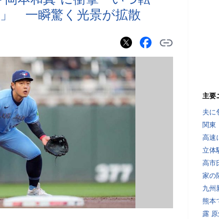
」 一瞬驚く光景が拡散
主要
夫に
関東
高速
立体
高市
家の
九州
熊本
露 