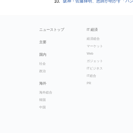
10.
阪神・佐藤輝明、恩師が明かす「バント拒否でホームラン」の“やんちゃ坊主
ニューストップ
IT 経済
経済総合
主要
マーケット
Web
国内
ガジェット
社会
ITビジネス
政治
IT総合
海外
PR
海外総合
韓国
中国