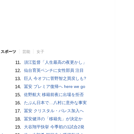
スポーツ
芸能
女子
11.
須江監督「人生最高の夜更かし」
12.
仙台育英ベンチに女性部員 注目
13.
巨人 今オフに菅野智之買戻しも?
14.
冨安 プレミア復帰へ here we go
15.
佐野航大 移籍前夜に出場を拒否
16.
たぶん日本で…八村に意外な事実
17.
冨安 クリスタル・パレス加入へ
18.
冨安健洋の「移籍先」が決定か
19.
大谷翔平快挙 今季初の1試合2発