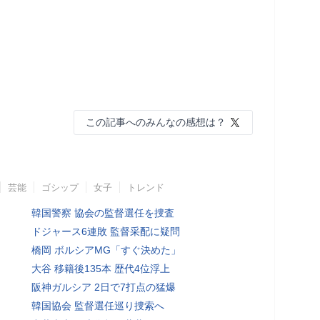
この記事へのみんなの感想は？
芸能
ゴシップ
女子
トレンド
韓国警察 協会の監督選任を捜査
ドジャース6連敗 監督采配に疑問
橋岡 ボルシアMG「すぐ決めた」
大谷 移籍後135本 歴代4位浮上
阪神ガルシア 2日で7打点の猛爆
韓国協会 監督選任巡り捜索へ