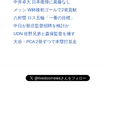
中井卓大 日本復帰に葛藤なし
メッシ W杯後初ゴールで2発貢献
八村塁 ロス五輪「一番の目標」
中日が新庄監督招聘を検討か
UDN 佐野兄弟と森保監督を擁す
大谷・PCA 2発ずつで本塁打並走