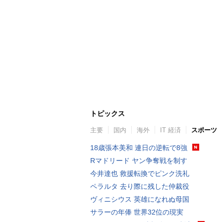
トピックス
主要
国内
海外
IT 経済
スポーツ
18歳張本美和 連日の逆転で8強
Rマドリード ヤン争奪戦を制す
今井達也 救援転換でピンク洗礼
ペラルタ 去り際に残した仲裁役
ヴィニシウス 英雄になれぬ母国
サラーの年俸 世界32位の現実