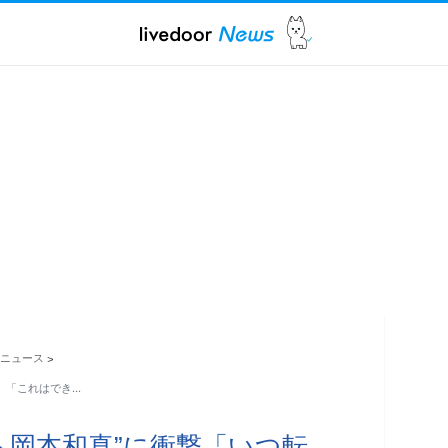
ニュース
>
」「これはでき…
ト岡本和真”に衝撃「いつ転