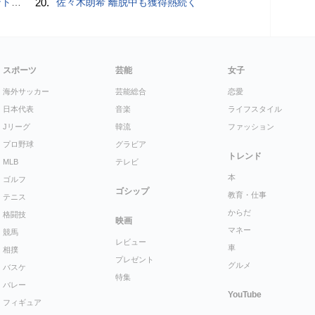
”時代
20.
佐々木朗希 離脱中も獲得熱続く
スポーツ
芸能
女子
海外サッカー
芸能総合
恋愛
日本代表
音楽
ライフスタイル
Jリーグ
韓流
ファッション
プロ野球
グラビア
トレンド
MLB
テレビ
本
ゴルフ
ゴシップ
教育・仕事
テニス
からだ
格闘技
映画
マネー
競馬
レビュー
車
相撲
プレゼント
グルメ
バスケ
特集
バレー
YouTube
フィギュア