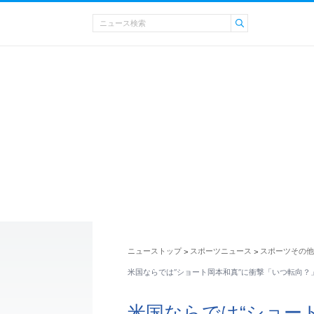
ニューストップ
スポーツニュース
スポーツその他
>
>
米国ならでは“ショート岡本和真”に衝撃「いつ転向？
米国ならでは“ショー