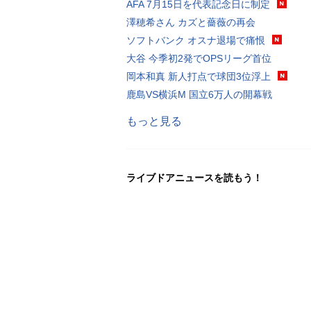
AFA 7月15日を代表記念日に制定
澤穂希さん カズと薔薇の再会
ソフトバンク オスナ退場で痛恨
大谷 今季初2発でOPSリーグ首位
岡本和真 新人打点で球団3位浮上
鹿島VS横浜M 国立6万人の開幕戦
もっと見る
ライブドアニュースを読もう！