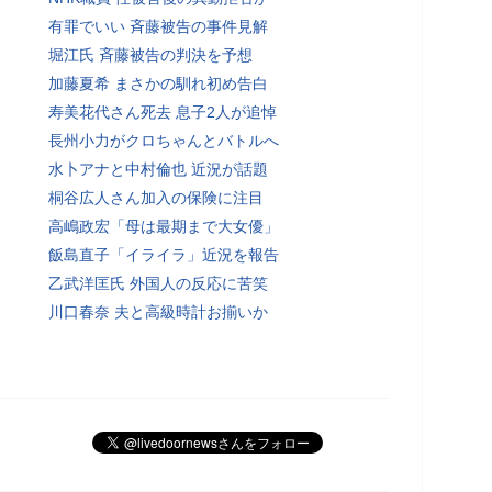
有罪でいい 斉藤被告の事件見解
堀江氏 斉藤被告の判決を予想
加藤夏希 まさかの馴れ初め告白
寿美花代さん死去 息子2人が追悼
長州小力がクロちゃんとバトルへ
水卜アナと中村倫也 近況が話題
桐谷広人さん加入の保険に注目
高嶋政宏「母は最期まで大女優」
飯島直子「イライラ」近況を報告
乙武洋匡氏 外国人の反応に苦笑
川口春奈 夫と高級時計お揃いか