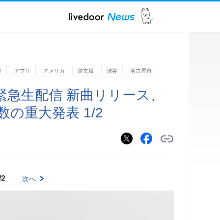
験
アプリ
アメリカ
道玄坂
渋谷
名古屋市
緊急生配信 新曲リリース、
の重大発表 1/2
/2
次へ