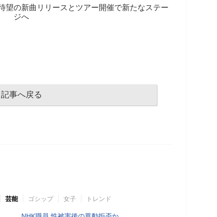
待望の新曲リリースとツアー開催で新たなステー
ジへ
記事へ戻る
芸能
ゴシップ
女子
トレンド
NHK職員 性被害後の異動拒否か