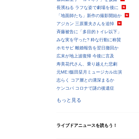
長濱ねる ラフな姿で劇場を後に
「地面師たち」新作の撮影開始か
アジカン 三原重夫さんを追悼
斉藤被告に「多目的トイレ以下」
みな実を守った? 粋な行動に称賛
ホモサピ 離婚報告を翌日撤回か
広末が地上波復帰 今後に言及
寿美花代さん、乗り越えた悲劇
元ME:I飯田栞月ミュージカル出演
志らく コア層との溝深まるか
ケンコバ コロナで謎の後遺症
もっと見る
ライブドアニュースを読もう！