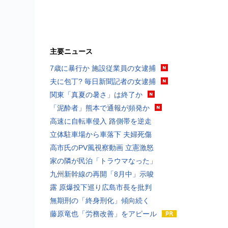
主要ニュース
7歳に暴行か 施設従業員の女逮捕
夫に包丁? 毎日新聞記者の女逮捕
関東「真夏の暑さ」は終了か
「泥酔者」熊本で通報が頻発か
高速に自転車侵入 路側帯を逆走
立体駐車場から車落下 夫婦死傷
高市氏のPV風視察動画 立憲激怒
家の隣が民泊「トラウマなった」
九州新幹線の再開「8月中」示唆
露 原爆投下巡り広島市長を批判
無期刑の「終身刑化」傾向続く
藤原竜也「労務改善」をアピール