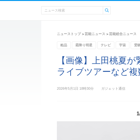
ニューストップ
芸能ニュース
芸能総合ニュース
>
>
粗品
霜降り明星
テレビ
宇宙
受
失恋
Hulu
【画像】上田桃夏が
ライブツアーなど複数
2026年5月1日 18時30分
ガジェット通信
1