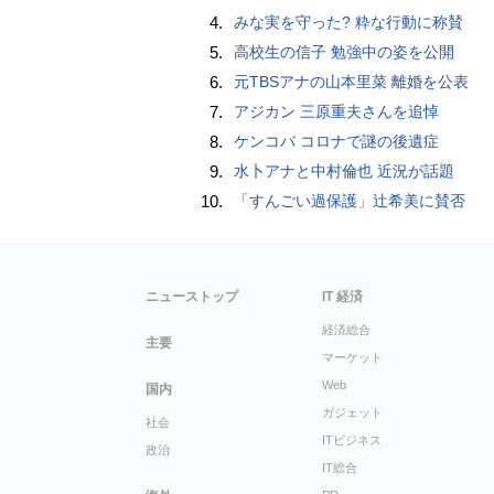
4.
みな実を守った? 粋な行動に称賛
5.
高校生の信子 勉強中の姿を公開
6.
元TBSアナの山本里菜 離婚を公表
7.
アジカン 三原重夫さんを追悼
8.
ケンコバ コロナで謎の後遺症
9.
水卜アナと中村倫也 近況が話題
10.
「すんごい過保護」辻希美に賛否
ニューストップ
IT 経済
経済総合
主要
マーケット
Web
国内
ガジェット
社会
ITビジネス
政治
IT総合