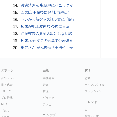
14.
渡邊渚さん 収録中にパニックか
15.
乙武氏 不倫後に評判が逆転か
16.
ちいかわ新グッズ説明文に「闇」
17.
広末が地上波復帰 今後に言及
18.
斉藤被告の妻証人出廷しない訳
19.
広末涼子 次男の言葉で公表決意
20.
桐谷さん がん後悔「千円位」か
スポーツ
芸能
女子
海外サッカー
芸能総合
恋愛
日本代表
音楽
ライフスタイル
Jリーグ
韓流
ファッション
プロ野球
グラビア
トレンド
MLB
テレビ
本
ゴルフ
ゴシップ
教育・仕事