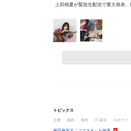
上田桃夏が緊急生配信で重大発表、
トピックス
主要
国内
海外
IT 経済
スポーツ
篠田麻里子「コマネチ」を披露