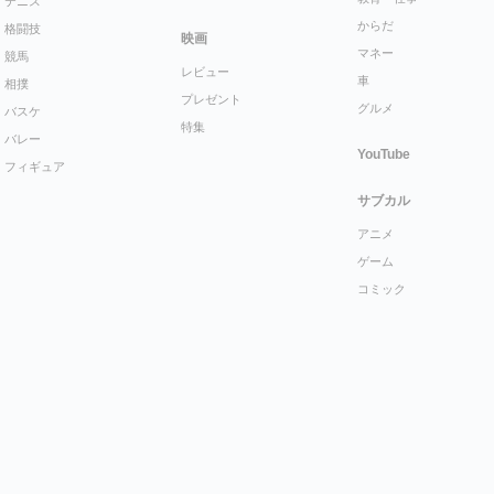
テニス
からだ
格闘技
映画
マネー
競馬
レビュー
車
相撲
プレゼント
グルメ
バスケ
特集
バレー
YouTube
フィギュア
サブカル
アニメ
ゲーム
コミック