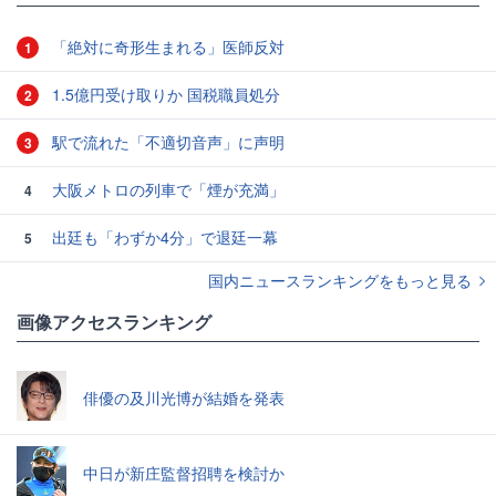
「絶対に奇形生まれる」医師反対
1
1.5億円受け取りか 国税職員処分
2
駅で流れた「不適切音声」に声明
3
大阪メトロの列車で「煙が充満」
4
出廷も「わずか4分」で退廷一幕
5
国内ニュースランキングをもっと見る
画像アクセスランキング
俳優の及川光博が結婚を発表
中日が新庄監督招聘を検討か