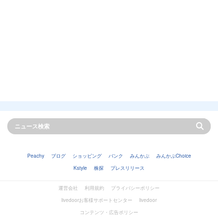
Peachy
ブログ
ショッピング
バンク
みんかぶ
みんかぶChoice
Kstyle
株探
プレスリリース
運営会社
利用規約
プライバシーポリシー
livedoorお客様サポートセンター
livedoor
コンテンツ・広告ポリシー