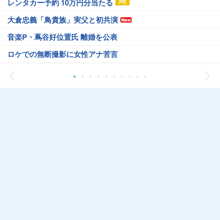
レンタカー予約 10万円分当たる
大倉忠義「鳥貴族」実父と初共演
音楽P・蔦谷好位置氏 離婚を公表
ロケでの無断撮影に女性アナ苦言