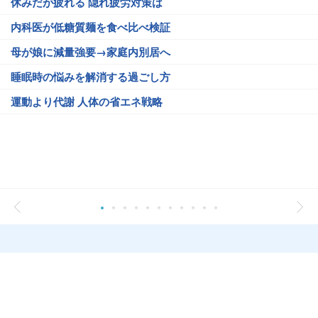
休みだが疲れる 隠れ疲労対策は
内科医が低糖質麺を食べ比べ検証
母が娘に減量強要→家庭内別居へ
睡眠時の悩みを解消する過ごし方
運動より代謝 人体の省エネ戦略