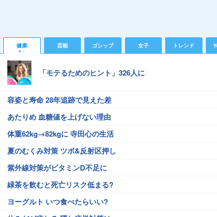
健康
芸能
ゴシップ
女子
トレンド
Y
「モテるためのヒント」326人に
容姿と寿命 28年追跡で見えた差
あたりめ 血糖値を上げない理由
体重62kg→82kgに 寺田心の生活
夏のむくみ対策 ツボ&反射区押し
紫外線対策がビタミンD不足に
緑茶を飲むと死亡リスク低まる?
ヨーグルト いつ食べたらいい?