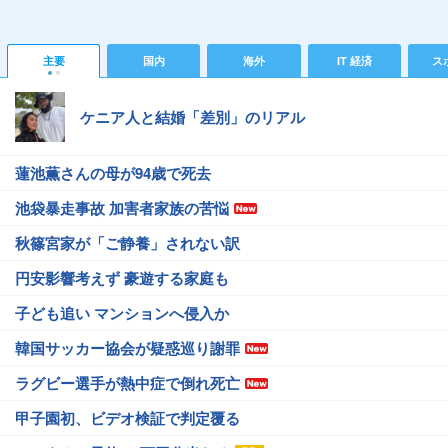
主要
国内
海外
IT 経済
ス
ケニア人と結婚「差別」のリアル
蓮池薫さんの母が94歳で死去
池袋暴走事故 加害者家族の苦悩
秋篠宮家が「ご静養」されない訳
円安影響考えず 豪遊する家庭も
子ども追い マンションへ侵入か
韓国サッカー協会が疑惑巡り謝罪
ラグビー選手が熱中症で倒れ死亡
甲子園初、ビデオ検証で判定覆る