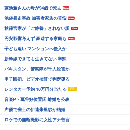
蓮池薫さんの母が94歳で死去
池袋暴走事故 加害者家族の苦悩
秋篠宮家が「ご静養」されない訳
円安影響考えず 豪遊する家庭も
子ども追い マンションへ侵入か
新幹線できても生きてない 辛辣
パキスタン、警察隊が千人殺害か
甲子園初、ビデオ検証で判定覆る
レンタカー予約 10万円分当たる
音楽P・蔦谷好位置氏 離婚を公表
声優で雀士の伊達朱里紗が結婚
ロケでの無断撮影に女性アナ苦言