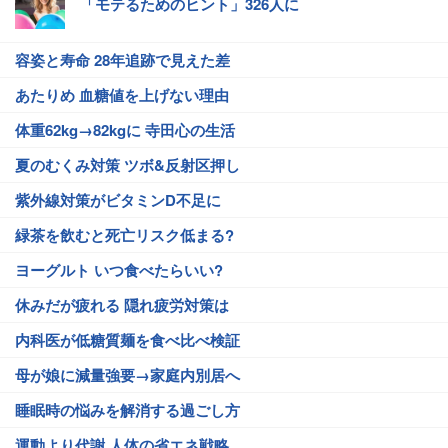
「モテるためのヒント」326人に
容姿と寿命 28年追跡で見えた差
あたりめ 血糖値を上げない理由
体重62kg→82kgに 寺田心の生活
夏のむくみ対策 ツボ&反射区押し
紫外線対策がビタミンD不足に
緑茶を飲むと死亡リスク低まる?
ヨーグルト いつ食べたらいい?
休みだが疲れる 隠れ疲労対策は
内科医が低糖質麺を食べ比べ検証
母が娘に減量強要→家庭内別居へ
睡眠時の悩みを解消する過ごし方
運動より代謝 人体の省エネ戦略