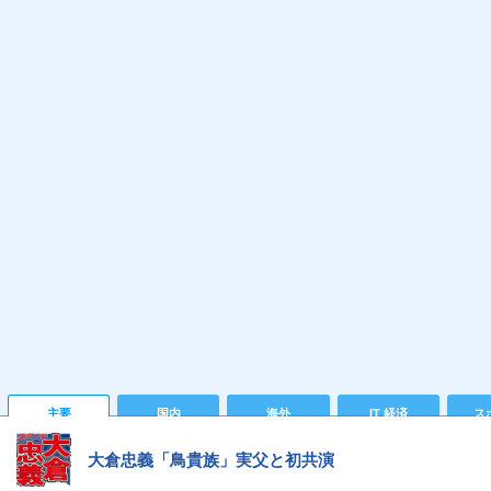
主要
国内
海外
IT 経済
ス
大倉忠義「鳥貴族」実父と初共演