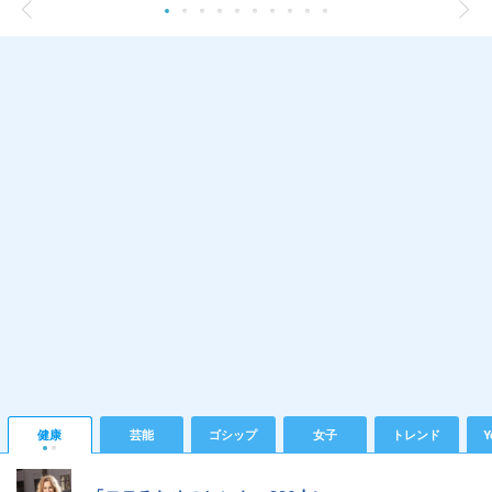
健康
芸能
ゴシップ
女子
トレンド
Y