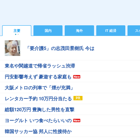
主要
国内
海外
IT 経済
ス
「要介護5」の志茂田景樹氏 今は
東名や関越道で帰省ラッシュ渋滞
円安影響考えず 豪遊する家庭も
大阪メトロの列車で「煙が充満」
レンタカー予約 10万円分当たる
総額120万円 豊胸した男性を直撃
ヨーグルト いつ食べたらいいの
韓国サッカー協 邦人に性接待か