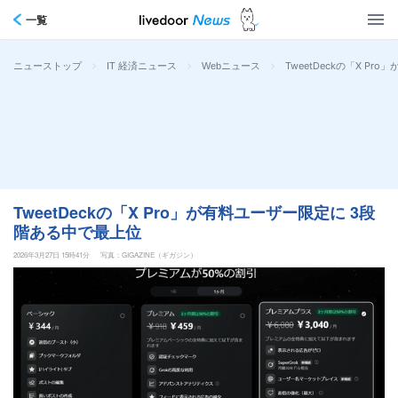
一覧
>
>
>
TweetDeckの「X P
ニューストップ
IT 経済ニュース
Webニュース
TweetDeckの「X Pro」が有料ユーザー限定に 3段
階ある中で最上位
2026年3月27日 15時41分
写真：GIGAZINE（ギガジン）