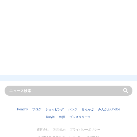
Peachy
ブログ
ショッピング
バンク
みんかぶ
みんかぶChoice
Kstyle
株探
プレスリリース
運営会社
利用規約
プライバシーポリシー