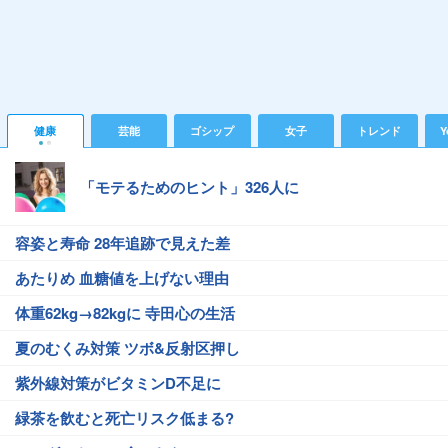
健康
芸能
ゴシップ
女子
トレンド
Y
「モテるためのヒント」326人に
容姿と寿命 28年追跡で見えた差
あたりめ 血糖値を上げない理由
体重62kg→82kgに 寺田心の生活
夏のむくみ対策 ツボ&反射区押し
紫外線対策がビタミンD不足に
緑茶を飲むと死亡リスク低まる?