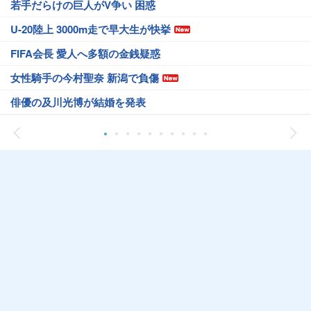
若手だらけの巨人がV争い 困惑
U-20陸上 3000m走で早大生が快挙
FIFA会長 愛人へ多額の金銭疑惑
女性騎手の今村聖奈 新潟で負傷
俳優の及川光博が結婚を発表