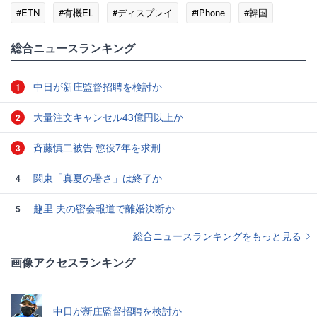
#ETN
#有機EL
#ディスプレイ
#iPhone
#韓国
総合ニュースランキング
中日が新庄監督招聘を検討か
1
大量注文キャンセル43億円以上か
2
斉藤慎二被告 懲役7年を求刑
3
関東「真夏の暑さ」は終了か
4
趣里 夫の密会報道で離婚決断か
5
総合ニュースランキングをもっと見る
画像アクセスランキング
中日が新庄監督招聘を検討か