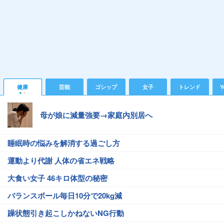
健康
芸能
ゴシップ
女子
トレンド
Y
母が娘に減量強要→家庭内別居へ
睡眠時の悩みを解消する過ごし方
運動より代謝 人体の省エネ戦略
大食い女子 46キロ体型の秘密
バランスボール毎日10分で20kg減
躁状態引き起こしかねないNG行動