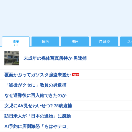
主要
国内
海外
IT 経済
ス
未成年の裸体写真所持か 男逮捕
覆面かぶってガソスタ強盗未遂か
「盗撮がクセに」教員の男逮捕
なぜ避難後に再入館できたのか
女児にAV見せわいせつ? 75歳逮捕
訪日米人が「日本の遺物」に感動
AI予約に店側激怒「もはやテロ」