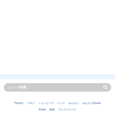
Peachy
ブログ
ショッピング
バンク
みんかぶ
みんかぶChoice
Kstyle
株探
プレスリリース