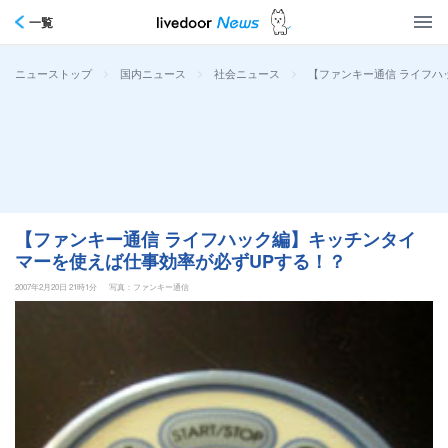
一覧
>
>
>
【ファンキー通信 ライフハ
ニューストップ
国内ニュース
社会ニュース
【ファンキー通信 ライフハック編】キッチンタイ
マーを使えば仕事効率が必ずUPする！？
2007年2月20日 21時1分
写真：ファンキー通信