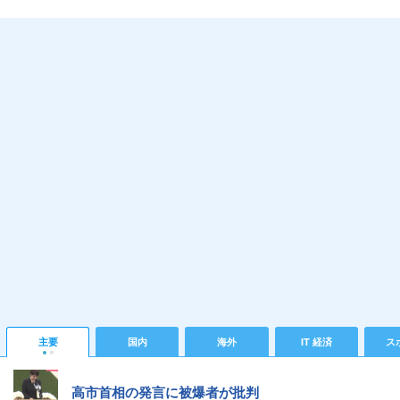
主要
国内
海外
IT 経済
ス
高市首相の発言に被爆者が批判