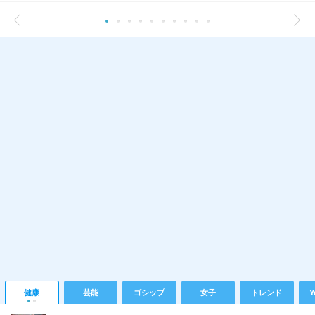
健康
芸能
ゴシップ
女子
トレンド
Y