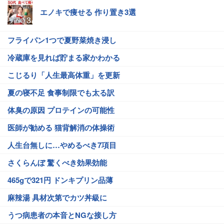
エノキで痩せる 作り置き3選
フライパン1つで夏野菜焼き浸し
冷蔵庫を見れば貯まる家かわかる
こじるり「人生最高体重」を更新
夏の寝不足 食事制限でも太る訳
体臭の原因 プロテインの可能性
医師が勧める 猫背解消の体操術
人生台無しに…やめるべき7項目
さくらんぼ 驚くべき効果効能
465gで321円 ドンキプリン品薄
麻辣湯 具材次第でカツ丼級に
うつ病患者の本音とNGな接し方