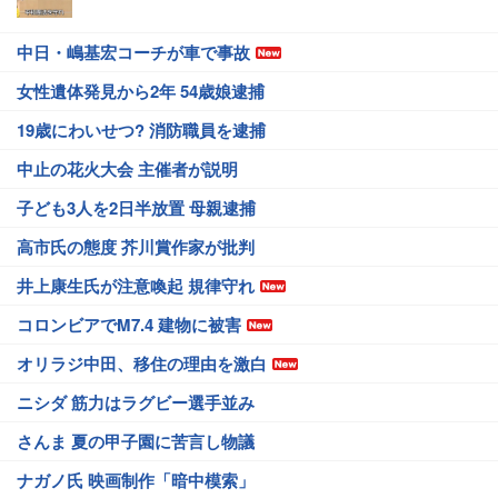
中日・嶋基宏コーチが車で事故
女性遺体発見から2年 54歳娘逮捕
19歳にわいせつ? 消防職員を逮捕
中止の花火大会 主催者が説明
子ども3人を2日半放置 母親逮捕
高市氏の態度 芥川賞作家が批判
井上康生氏が注意喚起 規律守れ
コロンビアでM7.4 建物に被害
オリラジ中田、移住の理由を激白
ニシダ 筋力はラグビー選手並み
さんま 夏の甲子園に苦言し物議
ナガノ氏 映画制作「暗中模索」