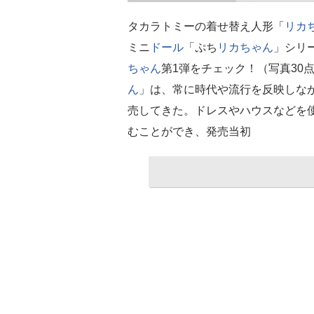
タカラトミーの着せ替え人形「
リカ
ミニ
ドール
「ぷち
リカちゃん
」シリ
ちゃん
第1弾をチェック！（写真30点
ん
」は、常に時代や流行を反映しな
売してきた。ドレスやハウスなどを
むことができ、発売当初