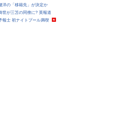
健洋の「移籍先」が決定か
綺世が三笘の同僚に? 英報道
予報士 初ナイトプール満喫