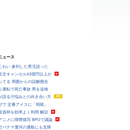
ニュース
こわい 参列した男児語った
注文キャンセル43億円以上か
ってる 周囲からの誤解懸念
り運転で死亡事故 男を送検
が語る汗悩みとの向き合い方
げで 定番アイスに「明暗」
投資枠を効率よく利用 解説
アニメに喫煙描写 BPOで議論
でパナマ運河の通航にも支障