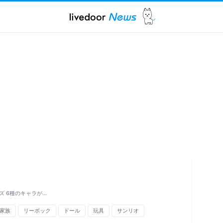
 6種のキャラが…
家族
リーボック
ドール
玩具
サンリオ