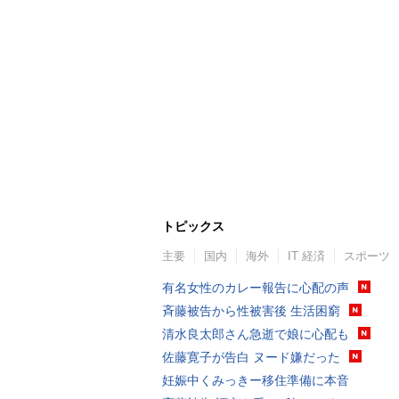
トピックス
主要
国内
海外
IT 経済
スポーツ
有名女性のカレー報告に心配の声
斉藤被告から性被害後 生活困窮
清水良太郎さん急逝で娘に心配も
佐藤寛子が告白 ヌード嫌だった
妊娠中くみっきー移住準備に本音