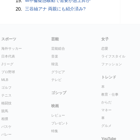
19.
W不倫疑惑騒動で需要が急上昇か
20.
三谷紬アナ 両親にも紹介済み?
スポーツ
芸能
女子
海外サッカー
芸能総合
恋愛
日本代表
音楽
ライフスタイル
Jリーグ
韓流
ファッション
プロ野球
グラビア
トレンド
MLB
テレビ
本
ゴルフ
ゴシップ
教育・仕事
テニス
からだ
格闘技
映画
マネー
競馬
レビュー
車
相撲
プレゼント
グルメ
バスケ
特集
バレー
YouTube