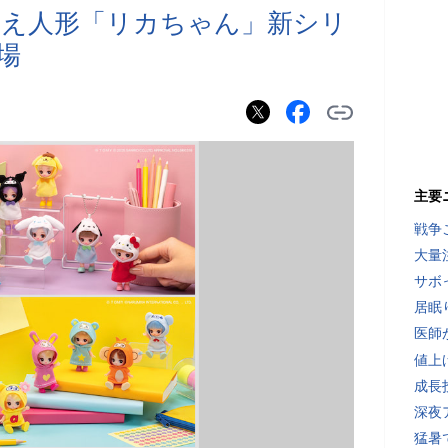
替え人形「リカちゃん」新シリ
場
主要
戦争
大量
サボ
居眠
医師
値上
成長
深夜
猛暑