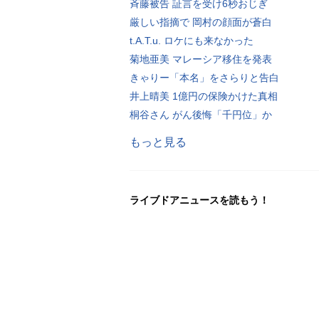
斉藤被告 証言を受け6秒おじぎ
厳しい指摘で 岡村の顔面が蒼白
t.A.T.u. ロケにも来なかった
菊地亜美 マレーシア移住を発表
きゃりー「本名」をさらりと告白
井上晴美 1億円の保険かけた真相
桐谷さん がん後悔「千円位」か
もっと見る
ライブドアニュースを読もう！