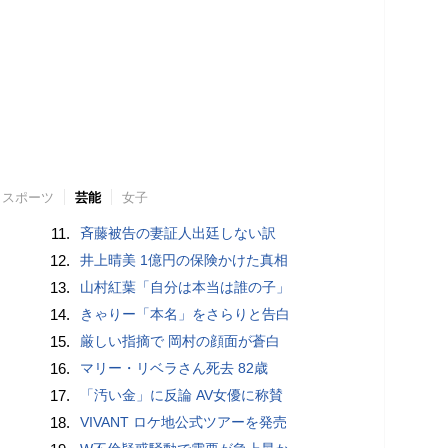
スポーツ
芸能
女子
11.
斉藤被告の妻証人出廷しない訳
12.
井上晴美 1億円の保険かけた真相
13.
山村紅葉「自分は本当は誰の子」
14.
きゃりー「本名」をさらりと告白
15.
厳しい指摘で 岡村の顔面が蒼白
16.
マリー・リベラさん死去 82歳
17.
「汚い金」に反論 AV女優に称賛
18.
VIVANT ロケ地公式ツアーを発売