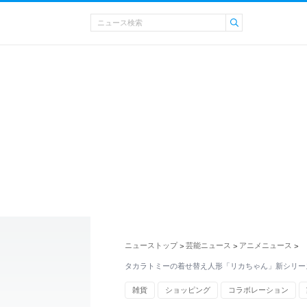
ニューストップ
芸能ニュース
アニメニュース
>
>
>
タカラトミーの着せ替え人形「リカちゃん」新シリーズ
雑貨
ショッピング
コラボレーション
リカちゃん