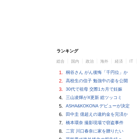
ランキング
総合
国内
政治
海外
経済
IT
1.
桐谷さん がん後悔「千円位」か
2.
高校生の信子 勉強中の姿を公開
3.
30代で祖母 交際1カ月で妊娠
4.
三山凌輝がX更新 総ツッコミ
5.
ASHA&KOKONA デビューが決定
6.
田中圭 億超えの違約金を完済か
7.
橋本環奈 撮影現場で窃盗事件
8.
二宮 川口春奈に家を贈りたい