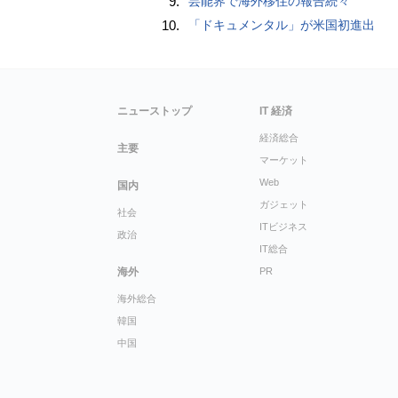
9.
芸能界で海外移住の報告続々
10.
「ドキュメンタル」が米国初進出
ニューストップ
IT 経済
経済総合
主要
マーケット
Web
国内
ガジェット
社会
ITビジネス
政治
IT総合
海外
PR
海外総合
韓国
中国