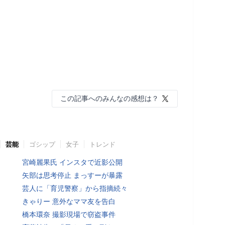
この記事へのみんなの感想は？
芸能
ゴシップ
女子
トレンド
宮崎麗果氏 インスタで近影公開
矢部は思考停止 まっすーが暴露
芸人に「育児警察」から指摘続々
きゃりー 意外なママ友を告白
橋本環奈 撮影現場で窃盗事件