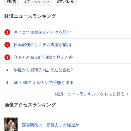
#広告
#ファッション
#アパレル
経済ニュースランキング
キノコで血糖値スパイクを防ぐ
1
日本郵便のシステム障害が解消
2
容姿と寿命 28年追跡で見えた差
3
早慶から就職先1位 どんな会社?
4
50・60代 オルカンで手堅く運用
5
経済ニュースランキングをもっと見る
画像アクセスランキング
森喜朗氏の「影響力」が減退か