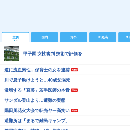
主要
国内
海外
IT 経済
ス
甲子園 女性審判 技術で評価を
道に流血男性…保育士の女を逮捕
川で息子助けようと…40歳父溺死
激増する「直美」若手医師の本音
サンダル登山より…遭難の実態
隅田川花火大会で転売ヤー高笑い
避難所は「まるで難民キャンプ」