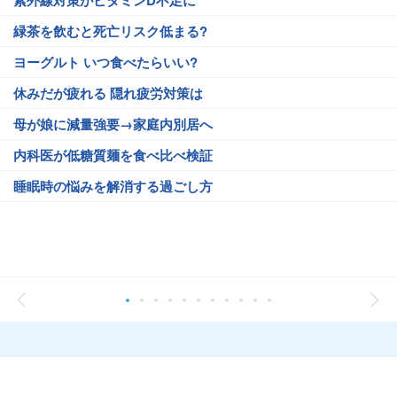
紫外線対策がビタミンD不足に
緑茶を飲むと死亡リスク低まる?
ヨーグルト いつ食べたらいい?
休みだが疲れる 隠れ疲労対策は
母が娘に減量強要→家庭内別居へ
内科医が低糖質麺を食べ比べ検証
睡眠時の悩みを解消する過ごし方