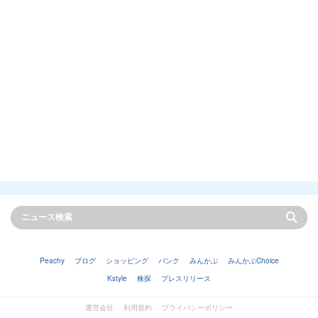
Peachy
ブログ
ショッピング
バンク
みんかぶ
みんかぶChoice
Kstyle
株探
プレスリリース
運営会社
利用規約
プライバシーポリシー