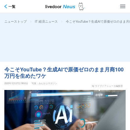
一覧
>
>
今こそYouTube？生成AIで原価ゼロのまま
ニューストップ
IT 経済ニュース
今こそYouTube？生成AIで原価ゼロのまま月商100
万円を生めたワケ
2025年12月27日 9時0分
写真：みんかぶマガジン
by ライブドアニュース編集部