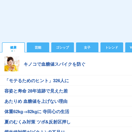
健康
芸能
ゴシップ
女子
トレンド
Y
キノコで血糖値スパイクを防ぐ
「モテるためのヒント」326人に
容姿と寿命 28年追跡で見えた差
あたりめ 血糖値を上げない理由
体重62kg→82kgに 寺田心の生活
夏のむくみ対策 ツボ&反射区押し