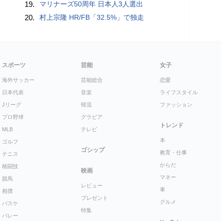
19.
マリナーズ50周年 日本人3人選出
20.
村上宗隆 HR/FB「32.5%」で独走
スポーツ
芸能
女子
海外サッカー
芸能総合
恋愛
日本代表
音楽
ライフスタイル
Jリーグ
韓流
ファッション
プロ野球
グラビア
トレンド
MLB
テレビ
本
ゴルフ
ゴシップ
教育・仕事
テニス
からだ
格闘技
映画
マネー
競馬
レビュー
車
相撲
プレゼント
グルメ
バスケ
特集
バレー