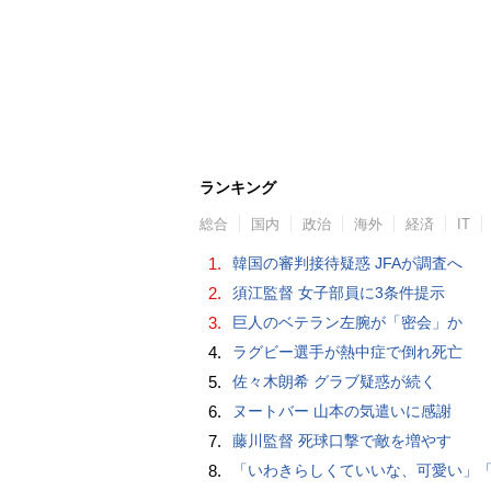
ランキング
総合
国内
政治
海外
経済
IT
1.
韓国の審判接待疑惑 JFAが調査へ
2.
須江監督 女子部員に3条件提示
3.
巨人のベテラン左腕が「密会」か
4.
ラグビー選手が熱中症で倒れ死亡
5.
佐々木朗希 グラブ疑惑が続く
6.
ヌートバー 山本の気遣いに感謝
7.
藤川監督 死球口撃で敵を増やす
8.
「いわきらしくていいな、可愛い」「斬新」初出場初勝利の東日本国際大昌平、アルプス彩ったフラダンス部の応援に反響 部員は感無量「夢を見て