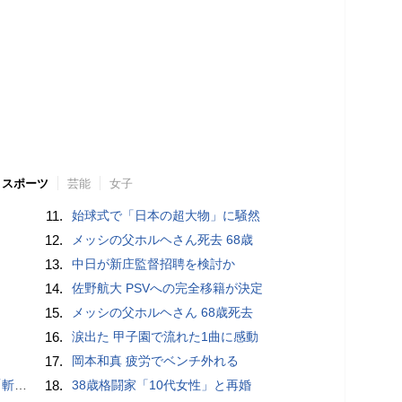
スポーツ
芸能
女子
11.
始球式で「日本の超大物」に騒然
12.
メッシの父ホルヘさん死去 68歳
13.
中日が新庄監督招聘を検討か
14.
佐野航大 PSVへの完全移籍が決定
15.
メッシの父ホルヘさん 68歳死去
16.
涙出た 甲子園で流れた1曲に感動
17.
岡本和真 疲労でベンチ外れる
いるよう」
18.
38歳格闘家「10代女性」と再婚