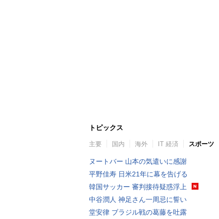
トピックス
主要
国内
海外
IT 経済
スポーツ
ヌートバー 山本の気遣いに感謝
平野佳寿 日米21年に幕を告げる
韓国サッカー 審判接待疑惑浮上
中谷潤人 神足さん一周忌に誓い
堂安律 ブラジル戦の葛藤を吐露