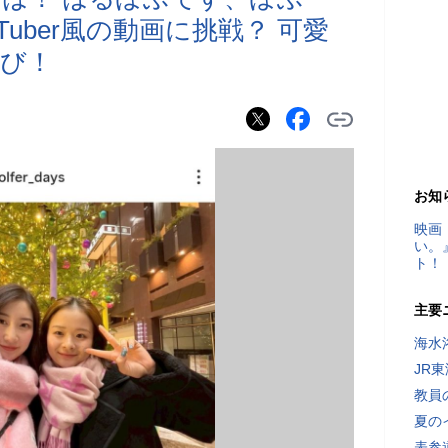
Tuber風の動画に挑戦？ 可愛
び！
お知
映画
い。
ト！
主要
海水
JR
教員
夏の
表参