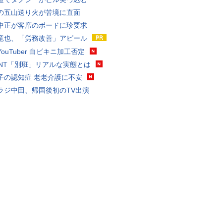
の五山送り火が苦境に直面
中正が客席のボードに珍要求
竜也、「労務改善」アピール
ouTuber 白ビキニ加工否定
VANT「別班」リアルな実態とは
子の認知症 老老介護に不安
ラジ中田、帰国後初のTV出演