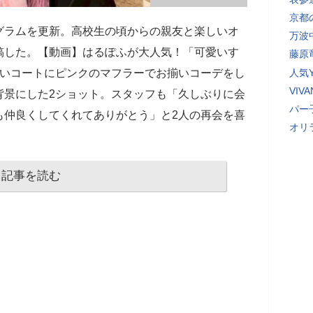
京都
グラムを更新。高校生の頃からの親友と楽しいオ
万波
稿した。【動画】はるぽふが大人気！「可愛いす
藤原
黒いコートにピンクのマフラーでお揃いコーデをし
人気Y
VI
背景にした2ショット。スタッフも「久しぶりに会
パー
も仲良くしてくれてありがとう」と2人の再会を喜
オリ
記事を読む