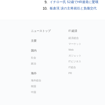
9.
イチロー氏 52歳でHR連発に驚嘆
10.
板倉滉 涙の主将就任と負傷交代
ニューストップ
IT 経済
経済総合
主要
マーケット
Web
国内
ガジェット
社会
ITビジネス
政治
IT総合
海外
PR
海外総合
韓国
中国