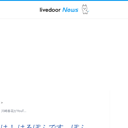
>
川崎春花がYouT…
は！ はるぽふです、ぽふ