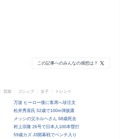
この記事へのみんなの感想は？
芸能
ゴシップ
女子
トレンド
万波 ヒーロー後に客席へ珍注文
松井秀喜氏 52歳で100m弾披露
メッシの父ホルヘさん 68歳死去
村上宗隆 26号で日本人100本塁打
59歳カズ J3開幕戦でベンチ入り