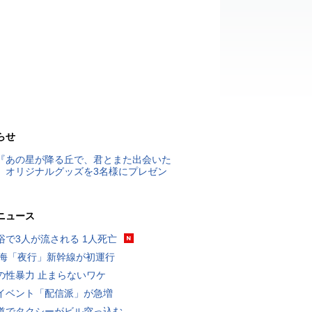
らせ
『あの星が降る丘で、君とまた出会いた
』オリジナルグッズを3名様にプレゼン
ニュース
浴で3人が流される 1人死亡
東海「夜行」新幹線が初運行
の性暴力 止まらないワケ
イベント「配信派」が急増
道でタクシーがビル突っ込む