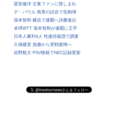
冨安健洋 古巣ファンに惜しまれ
デ・パウル 喪章の試合で先制弾
張本智和 横浜で連覇へ決勝進出
卓球WTT 張本智和が連覇に王手
日本人審判4人 性接待疑惑で調査
久保建英 負傷から実戦復帰へ
佐野航大 PSV移籍でNEC記録更新