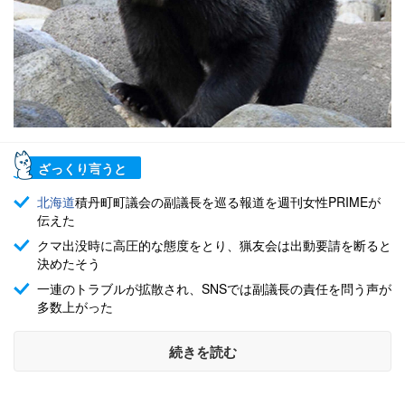
ざっくり言うと
北海道
積丹町町議会の副議長を巡る報道を週刊女性PRIMEが
伝えた
クマ出没時に高圧的な態度をとり、猟友会は出動要請を断ると
決めたそう
一連のトラブルが拡散され、SNSでは副議長の責任を問う声が
多数上がった
続きを読む