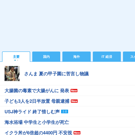
主要
国内
海外
IT 経済
ス
さんま 夏の甲子園に苦言し物議
大腸菌の毒素で大腸がんに 発表
子ども3人を2日半放置 母親逮捕
USJ神ライド 終了惜しむ声
海水浴場 中学生と小学生が死亡
イクラ丼が6倍超の4400円 不安視