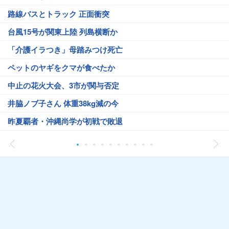
路線バスとトラック 正面衝突
台風15号が関東上陸 列島横断か
「介護イラつき」母踏みつけ死亡
ペットのヤギをクマが食べたか
中止の花火大会、3市が関与否定
井脇ノブ子さん 体重38kg減の今
昨夏覇者・沖縄尚学が初戦で敗退