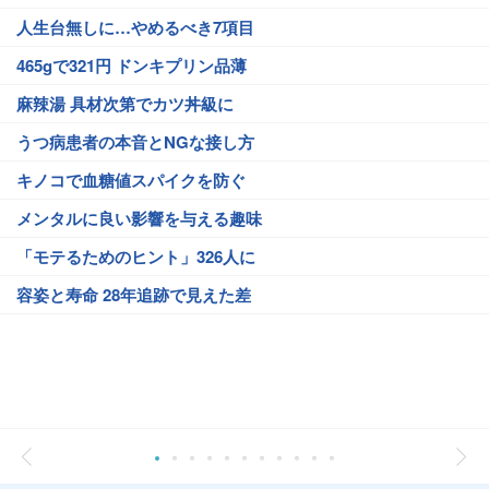
人生台無しに…やめるべき7項目
465gで321円 ドンキプリン品薄
麻辣湯 具材次第でカツ丼級に
うつ病患者の本音とNGな接し方
キノコで血糖値スパイクを防ぐ
メンタルに良い影響を与える趣味
「モテるためのヒント」326人に
容姿と寿命 28年追跡で見えた差