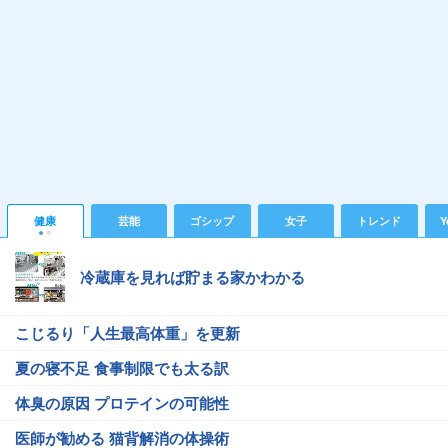
健康
芸能
ゴシップ
女子
トレンド
Y
冷蔵庫を見れば貯まる家かわかる
こじるり「人生最高体重」を更新
夏の寝不足 食事制限でも太る訳
体臭の原因 プロテインの可能性
医師が勧める 猫背解消の体操術