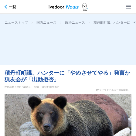
一覧
>
>
>
積丹町町議、ハンターに「や
ニューストップ
国内ニュース
政治ニュース
積丹町町議、ハンターに「やめさせてやる」発言か
猟友会が「出動拒否」
2025年10月29日 16時0分
写真：週刊女性PRIME
by ライブドアニュース編集部