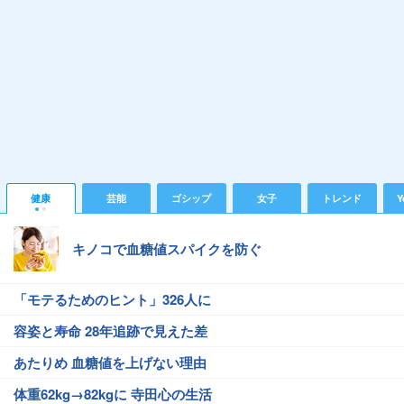
健康
芸能
ゴシップ
女子
トレンド
Y
キノコで血糖値スパイクを防ぐ
「モテるためのヒント」326人に
容姿と寿命 28年追跡で見えた差
あたりめ 血糖値を上げない理由
体重62kg→82kgに 寺田心の生活