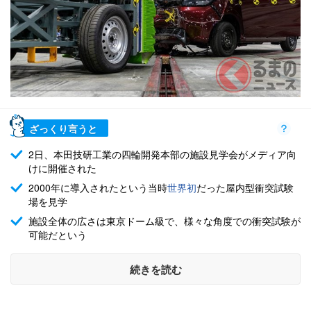
ざっくり言うと
2日、本田技研工業の四輪開発本部の施設見学会がメディア向
けに開催された
2000年に導入されたという当時
世界初
だった屋内型衝突試験
場を見学
施設全体の広さは東京ドーム級で、様々な角度での衝突試験が
可能だという
続きを読む