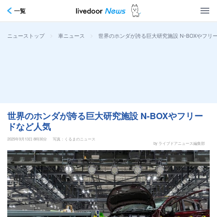
一覧
>
>
世界のホンダが誇る巨大研究施設 N-BOXやフリ
ニューストップ
車ニュース
世界のホンダが誇る巨大研究施設 N-BOXやフリー
ドなど人気
2025年9月13日 8時30分
写真：くるまのニュース
by ライブドアニュース編集部