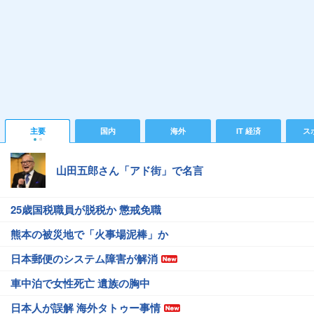
主要
国内
海外
IT 経済
ス
山田五郎さん「アド街」で名言
25歳国税職員が脱税か 懲戒免職
熊本の被災地で「火事場泥棒」か
日本郵便のシステム障害が解消
車中泊で女性死亡 遺族の胸中
日本人が誤解 海外タトゥー事情