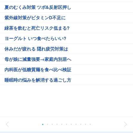
夏のむくみ対策 ツボ&反射区押し
紫外線対策がビタミンD不足に
緑茶を飲むと死亡リスク低まる?
ヨーグルト いつ食べたらいい?
休みだが疲れる 隠れ疲労対策は
母が娘に減量強要→家庭内別居へ
内科医が低糖質麺を食べ比べ検証
睡眠時の悩みを解消する過ごし方