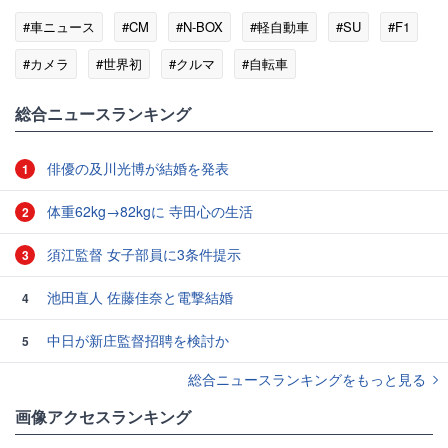
#車ニュース
#CM
#N-BOX
#軽自動車
#SU
#F1
#カメラ
#世界初
#クルマ
#自転車
総合ニュースランキング
俳優の及川光博が結婚を発表
1
体重62kg→82kgに 寺田心の生活
2
須江監督 女子部員に3条件提示
3
池田直人 佐藤佳奈と電撃結婚
4
中日が新庄監督招聘を検討か
5
総合ニュースランキングをもっと見る
画像アクセスランキング