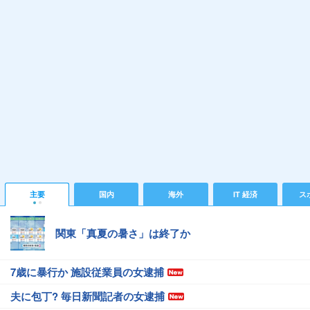
主要
国内
海外
IT 経済
ス
関東「真夏の暑さ」は終了か
7歳に暴行か 施設従業員の女逮捕
夫に包丁? 毎日新聞記者の女逮捕