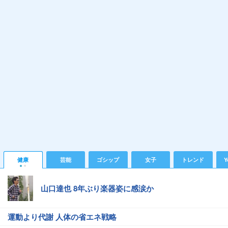
健康
芸能
ゴシップ
女子
トレンド
Y
山口達也 8年ぶり楽器姿に感涙か
運動より代謝 人体の省エネ戦略