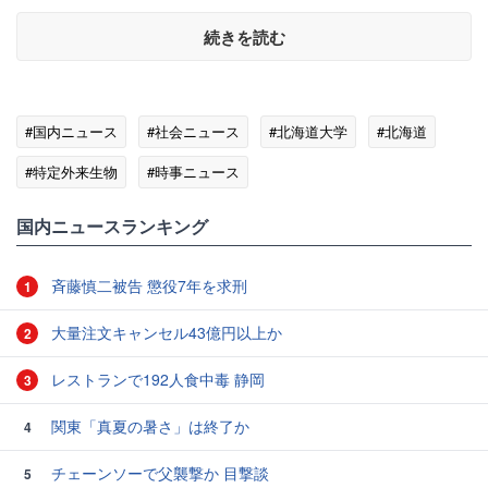
続きを読む
#国内ニュース
#社会ニュース
#北海道大学
#北海道
#特定外来生物
#時事ニュース
国内ニュースランキング
斉藤慎二被告 懲役7年を求刑
1
大量注文キャンセル43億円以上か
2
レストランで192人食中毒 静岡
3
関東「真夏の暑さ」は終了か
4
チェーンソーで父襲撃か 目撃談
5