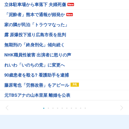
立体駐車場から車落下 夫婦死傷
「泥酔者」熊本で通報が頻発か
家の隣が民泊「トラウマなった」
露 原爆投下巡り広島市長を批判
無期刑の「終身刑化」傾向続く
NHK職員性被害 出演者に怒りの声
れいわ「いのちの党」に変更へ
90歳患者を殴る? 看護助手を逮捕
藤原竜也「労務改善」をアピール
元TBSアナの山本里菜 離婚を公表