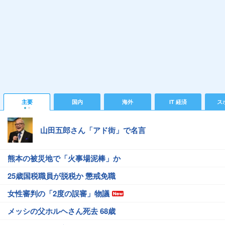
主要
国内
海外
IT 経済
ス
山田五郎さん「アド街」で名言
熊本の被災地で「火事場泥棒」か
25歳国税職員が脱税か 懲戒免職
女性審判の「2度の誤審」物議
メッシの父ホルヘさん死去 68歳