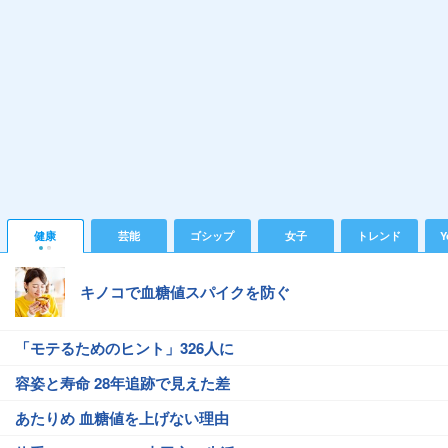
健康
芸能
ゴシップ
女子
トレンド
Y
キノコで血糖値スパイクを防ぐ
「モテるためのヒント」326人に
容姿と寿命 28年追跡で見えた差
あたりめ 血糖値を上げない理由