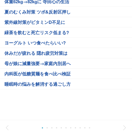
体重62kg→82kgに 寺田心の生活
夏のむくみ対策 ツボ&反射区押し
紫外線対策がビタミンD不足に
緑茶を飲むと死亡リスク低まる?
ヨーグルト いつ食べたらいい?
休みだが疲れる 隠れ疲労対策は
母が娘に減量強要→家庭内別居へ
内科医が低糖質麺を食べ比べ検証
睡眠時の悩みを解消する過ごし方