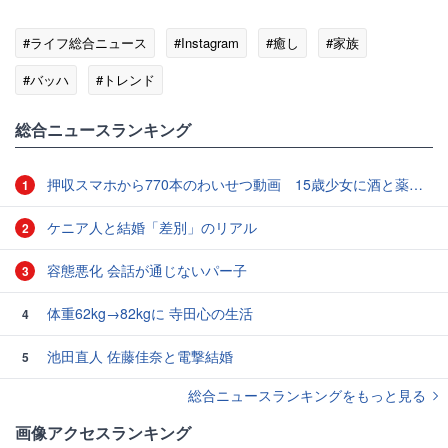
#ライフ総合ニュース
#Instagram
#癒し
#家族
#バッハ
#トレンド
総合ニュースランキング
押収スマホから770本のわいせつ動画 15歳少女に酒と薬飲ませ性的暴行か 54歳男を再逮捕 「薬もありますよ」とSNSで誘い出し
1
ケニア人と結婚「差別」のリアル
2
容態悪化 会話が通じないパー子
3
体重62kg→82kgに 寺田心の生活
4
池田直人 佐藤佳奈と電撃結婚
5
総合ニュースランキングをもっと見る
画像アクセスランキング