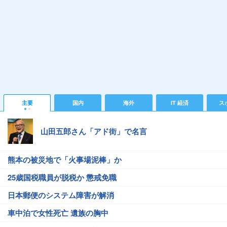
主要
国内
海外
IT 経済
ス
山田五郎さん「アド街」で名言
熊本の被災地で「火事場泥棒」か
25歳国税職員が脱税か 懲戒免職
日本郵便のシステム障害が解消
車中泊で女性死亡 遺族の胸中