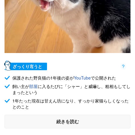
ざっくり言うと
保護された野良猫の1年後の姿が
YouTube
で公開された
飼い主が
部屋
に入るたびに「シャー」と威嚇し、粗相もしてし
まったという
1年たった現在は甘えん坊になり、すっかり家猫らしくなった
とのこと
続きを読む