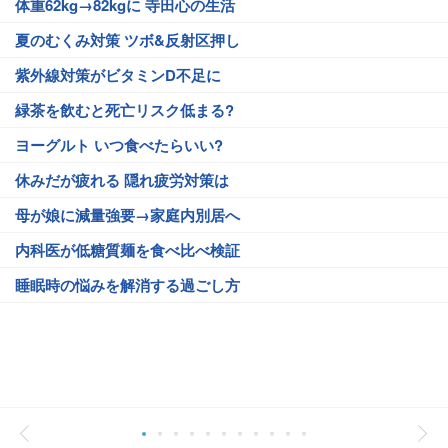
体重62kg→82kgに 寺田心の生活
夏のむくみ対策 ツボ&反射区押し
紫外線対策がビタミンD不足に
緑茶を飲むと死亡リスク低まる?
ヨーグルト いつ食べたらいい?
休みだが疲れる 隠れ疲労対策は
母が娘に減量強要→家庭内別居へ
内科医が低糖質麺を食べ比べ検証
睡眠時の悩みを解消する過ごし方