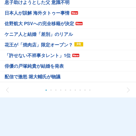
息子助けようとした父 意識不明
日本人が誤解 海外タトゥー事情
佐野航大 PSVへの完全移籍が決定
ケニア人と結婚「差別」のリアル
花王が「焼肉店」限定オープン？
「許せない不祥事タレント」1位
俳優の戸塚純貴が結婚を発表
配信で激怒 堀大輔氏が物議