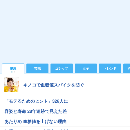
健康
芸能
ゴシップ
女子
トレンド
Y
キノコで血糖値スパイクを防ぐ
「モテるためのヒント」326人に
容姿と寿命 28年追跡で見えた差
あたりめ 血糖値を上げない理由