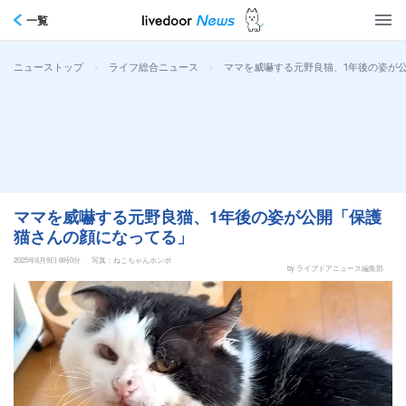
一覧
>
>
ママを威嚇する元野良猫、1年後の姿が
ニューストップ
ライフ総合ニュース
ママを威嚇する元野良猫、1年後の姿が公開「保護
猫さんの顔になってる」
2025年6月9日 6時0分
写真：ねこちゃんホンポ
by ライブドアニュース編集部