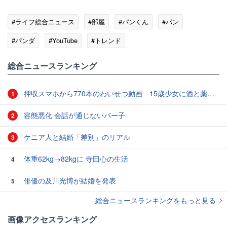
#ライフ総合ニュース
#部屋
#パンくん
#パン
#パンダ
#YouTube
#トレンド
総合ニュースランキング
押収スマホから770本のわいせつ動画 15歳少女に酒と薬飲ませ性的暴行か 54歳男を再逮捕 「薬もありますよ」とSNSで誘い出し
1
容態悪化 会話が通じないパー子
2
ケニア人と結婚「差別」のリアル
3
体重62kg→82kgに 寺田心の生活
4
俳優の及川光博が結婚を発表
5
総合ニュースランキングをもっと見る
画像アクセスランキング