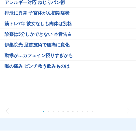
アレルギー対応 ねじりパン術
排泄に異常 子宮体がん初期症状
筋トレ7年 彼女なしも肉体は別格
診察は5分しかできない 本音告白
伊集院光 足首施術で腰痛に変化
動悸が…カフェイン摂りすぎかも
喉の痛み ピンチ救う飲みものは