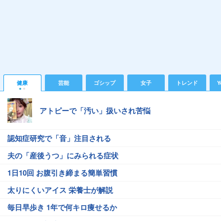
健康
芸能
ゴシップ
女子
トレンド
Y
アトピーで「汚い」扱いされ苦悩
認知症研究で「音」注目される
夫の「産後うつ」にみられる症状
1日10回 お腹引き締まる簡単習慣
太りにくいアイス 栄養士が解説
毎日早歩き 1年で何キロ痩せるか