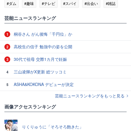
#ダム
#趣味
#テレビ
#スパイ
#出会い
#雑誌
芸能ニュースランキング
桐谷さん がん後悔「千円位」か
1
高校生の信子 勉強中の姿を公開
2
30代で祖母 交際1カ月で妊娠
3
三山凌輝がX更新 総ツッコミ
4
ASHA&KOKONA デビューが決定
5
芸能ニュースランキングをもっと見る
画像アクセスランキング
りくりゅうに「そろそろ飽きた」