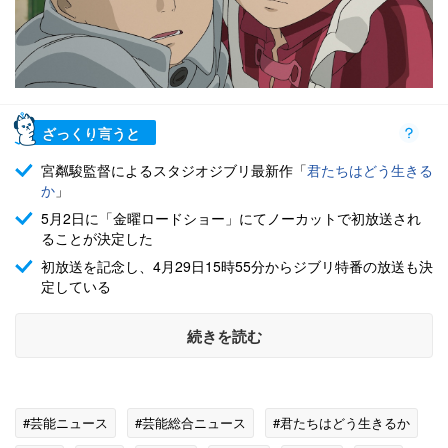
ざっくり言うと
宮粼駿監督によるスタジオジブリ最新作「
君たちはどう生きる
か
」
5月2日に「金曜ロードショー」にてノーカットで初放送され
ることが決定した
初放送を記念し、4月29日15時55分からジブリ特番の放送も決
定している
続きを読む
#芸能ニュース
#芸能総合ニュース
#君たちはどう生きるか