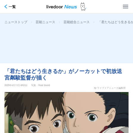
一覧
>
>
>
「君たちはどう生きる
ニューストップ
芸能ニュース
芸能総合ニュース
「君たちはどう生きるか」がノーカットで初放送
宮粼駿監督が描く
2025年4月11日 6時0分
写真：Real Sound
by ライブドアニュース編集部