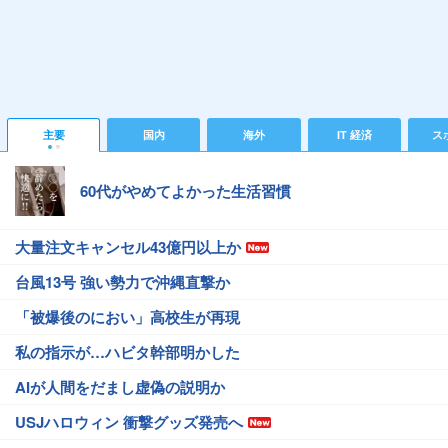
主要
国内
海外
IT 経済
ス
60代がやめてよかった生活習慣
大量注文キャンセル43億円以上か
台風13号 強い勢力で沖縄直撃か
「被爆後のにおい」高校生が再現
私の指示が…ハビタ幹部明かした
AIが人間をだまし虚偽の説明か
USJハロウィン 衝撃グッズ発売へ