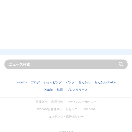
Peachy
ブログ
ショッピング
バンク
みんかぶ
みんかぶChoice
Kstyle
株探
プレスリリース
運営会社
利用規約
プライバシーポリシー
livedoorお客様サポートセンター
livedoor
コンテンツ・広告ポリシー