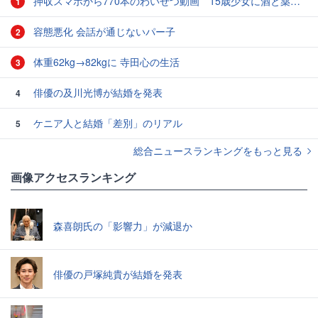
押収スマホから770本のわいせつ動画 15歳少女に酒と薬飲ませ性的暴行か 54歳男を再逮捕 「薬もありますよ」とSNSで誘い出し
1
容態悪化 会話が通じないパー子
2
体重62kg→82kgに 寺田心の生活
3
俳優の及川光博が結婚を発表
4
ケニア人と結婚「差別」のリアル
5
総合ニュースランキングをもっと見る
画像アクセスランキング
森喜朗氏の「影響力」が減退か
俳優の戸塚純貴が結婚を発表