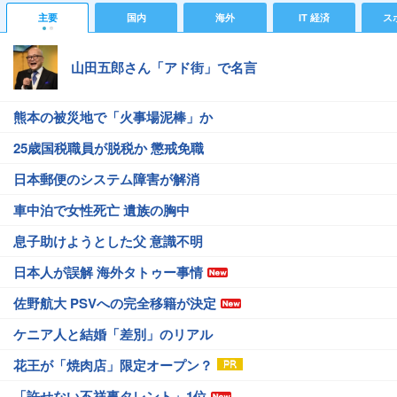
主要
国内
海外
IT 経済
ス
山田五郎さん「アド街」で名言
熊本の被災地で「火事場泥棒」か
25歳国税職員が脱税か 懲戒免職
日本郵便のシステム障害が解消
車中泊で女性死亡 遺族の胸中
息子助けようとした父 意識不明
日本人が誤解 海外タトゥー事情
佐野航大 PSVへの完全移籍が決定
ケニア人と結婚「差別」のリアル
花王が「焼肉店」限定オープン？
「許せない不祥事タレント」1位