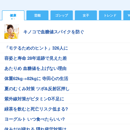
健康
芸能
ゴシップ
女子
トレンド
Y
キノコで血糖値スパイクを防ぐ
「モテるためのヒント」326人に
容姿と寿命 28年追跡で見えた差
あたりめ 血糖値を上げない理由
体重62kg→82kgに 寺田心の生活
夏のむくみ対策 ツボ&反射区押し
紫外線対策がビタミンD不足に
緑茶を飲むと死亡リスク低まる?
ヨーグルト いつ食べたらいい?
休みだが疲れる 隠れ疲労対策は