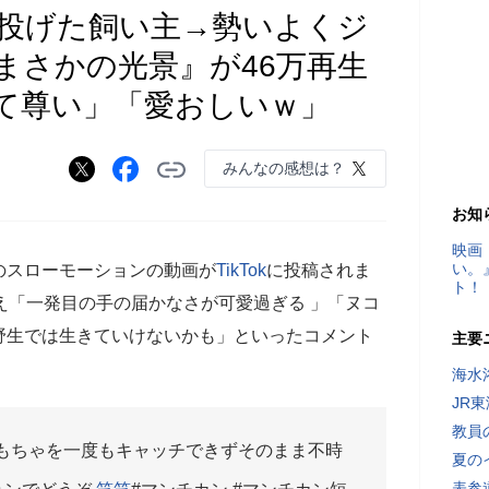
投げた飼い主→勢いよくジ
まさかの光景』が46万再生
て尊い」「愛おしいｗ」
みんなの感想は？
お知
映画
い。
のスローモーションの動画が
TikTok
に投稿されま
ト！
え「一発目の手の届かなさが可愛過ぎる 」「ヌコ
野生では生きていけないかも」といったコメント
主要
海水
JR
教員
もちゃを一度もキャッチできずそのまま不時
夏の
表参