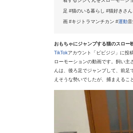
着するジジくんをスローモーシ
足 #猫のいる暮らし #猫好きさん
画 #キジトラマンチカン #
運動
音
おもちゃにジャンプする猫のスロー
TikTok
アカウント「ビビジジ」に投
ローモーションの動画です。飼い主
んは、後ろ足でジャンプして、前足
えそうな勢いでしたが、捕まえるこ