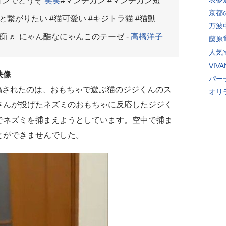
ョンでどうぞ
笑笑
#マンチカン #マンチカン短
京都
と繋がりたい #猫可愛い #キジトラ猫 #猫動
万波
痴 ♬ にゃん酷なにゃんこのテーゼ -
高橋洋子
藤原
人気Y
VI
映像
パー
稿されたのは、おもちゃで遊ぶ猫のジジくんのス
オリ
さんが投げたネズミのおもちゃに反応したジジく
でネズミを捕まえようとしています。空中で捕ま
とができませんでした。