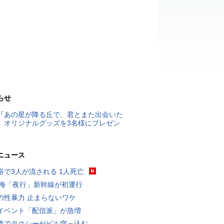
らせ
『あの星が降る丘で、君とまた出会いた
』オリジナルグッズを3名様にプレゼン
ニュース
浴で3人が流される 1人死亡
東海「夜行」新幹線が初運行
の性暴力 止まらないワケ
イベント「配信派」が急増
道でタクシーがビル突っ込む