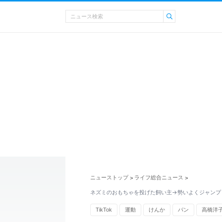
ニューストップ
ライフ総合ニュース
>
>
ネズミのおもちゃを投げた飼い主→勢いよくジャンプ
TikTok
運動
けんか
パン
高橋洋