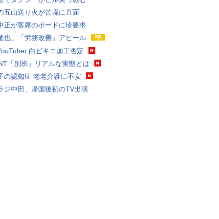
の五山送り火が苦境に直面
中正が客席のボードに珍要求
竜也、「労務改善」アピール
ouTuber 白ビキニ加工否定
VANT「別班」リアルな実態とは
子の認知症 老老介護に不安
ラジ中田、帰国後初のTV出演