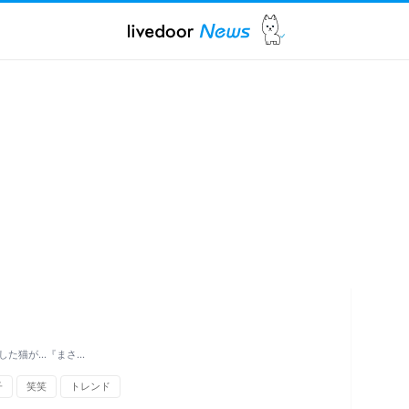
した猫が…『まさ…
子
笑笑
トレンド