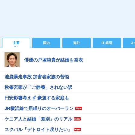
主要
国内
海外
IT 経済
ス
俳優の戸塚純貴が結婚を発表
池袋暴走事故 加害者家族の苦悩
秋篠宮家が「ご静養」されない訳
円安影響考えず 豪遊する家庭も
JR横浜線で居眠りのオーバーラン
ケニア人と結婚「差別」のリアル
スクバル「デトロイト戻りたい」