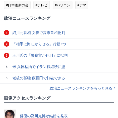
#日本維新の会
#テレビ
#パソコン
#デマ
政治ニュースランキング
細川元首相 文春で高市首相批判
1
「相手に悔しがらせる」行動7つ
2
玉川氏の「警察官が死刑」に批判
3
米 兵器枯渇でイラン戦継続に壁
4
老後の孤独 数百円で打破できる
5
政治ニュースランキングをもっと見る
画像アクセスランキング
俳優の及川光博が結婚を発表