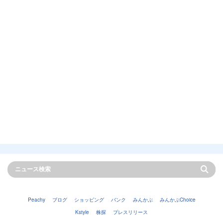
Peachy
ブログ
ショッピング
バンク
みんかぶ
みんかぶChoice
Kstyle
株探
プレスリリース