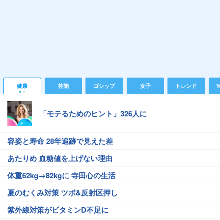
健康
芸能
ゴシップ
女子
トレンド
Y
「モテるためのヒント」326人に
容姿と寿命 28年追跡で見えた差
あたりめ 血糖値を上げない理由
体重62kg→82kgに 寺田心の生活
夏のむくみ対策 ツボ&反射区押し
紫外線対策がビタミンD不足に