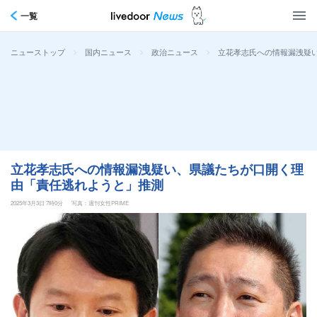
一覧
>
>
>
立花孝志氏への情報漏洩疑
ニューストップ
国内ニュース
政治ニュース
立花孝志氏への情報漏洩疑い、県議たちが口開く理
由「責任逃れようと」推測
2025年3月3日 7時0分
写真：週刊女性PRIME