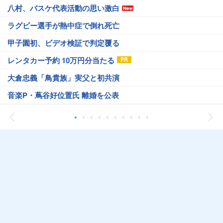
八村、バスケ代表活動の思い激白
ラグビー選手が熱中症で倒れ死亡
甲子園初、ビデオ検証で判定覆る
レンタカー予約 10万円分当たる
大倉忠義「鳥貴族」実父と初共演
音楽P・蔦谷好位置氏 離婚を公表