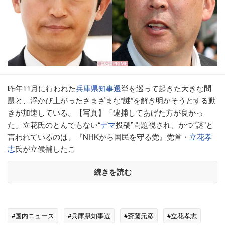
昨年11月に行われた
兵庫県知事選
挙を巡って起きた大きな問
題と、浮かび上がったさまざまな“謎”を解き明かそうとする動
きが加速している。【写真】「逮捕してあげた方が良かっ
た」立花氏のとんでもない“
デマ
投稿”問題視され、かつ“謎”と
言われているのは、『NHKから国民を守る党』党首・
立花孝
志
氏が立候補したこ
続きを読む
#国内ニュース
#兵庫県知事選
#斎藤元彦
#立花孝志