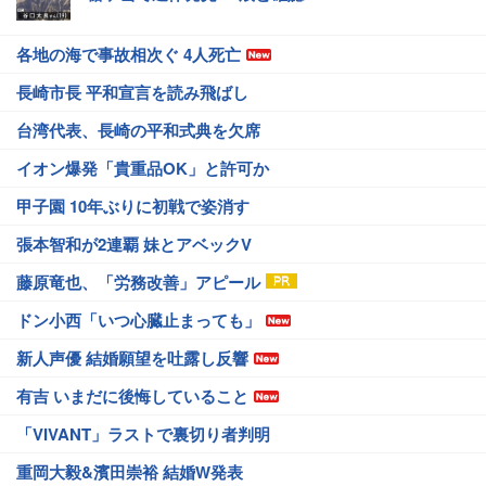
各地の海で事故相次ぐ 4人死亡
長崎市長 平和宣言を読み飛ばし
台湾代表、長崎の平和式典を欠席
イオン爆発「貴重品OK」と許可か
甲子園 10年ぶりに初戦で姿消す
張本智和が2連覇 妹とアベックV
藤原竜也、「労務改善」アピール
ドン小西「いつ心臓止まっても」
新人声優 結婚願望を吐露し反響
有吉 いまだに後悔していること
「VIVANT」ラストで裏切り者判明
重岡大毅&濱田崇裕 結婚W発表