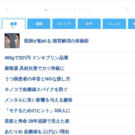
健康
芸能
ゴシップ
女子
トレンド
Y
医師が勧める 猫背解消の体操術
465gで321円 ドンキプリン品薄
麻辣湯 具材次第でカツ丼級に
うつ病患者の本音とNGな接し方
キノコで血糖値スパイクを防ぐ
メンタルに良い影響を与える趣味
「モテるためのヒント」326人に
容姿と寿命 28年追跡で見えた差
あたりめ 血糖値を上げない理由