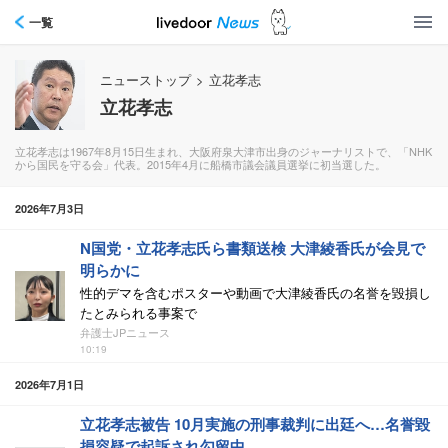
一覧
ニューストップ
>
立花孝志
立花孝志
立花孝志は1967年8月15日生まれ、大阪府泉大津市出身のジャーナリストで、「NHK
から国民を守る会」代表。2015年4月に船橋市議会議員選挙に初当選した。
2026年7月3日
N国党・立花孝志氏ら書類送検 大津綾香氏が会見で
明らかに
性的デマを含むポスターや動画で大津綾香氏の名誉を毀損し
たとみられる事案で
弁護士JPニュース
10:19
2026年7月1日
立花孝志被告 10月実施の刑事裁判に出廷へ…名誉毀
損容疑で起訴され勾留中