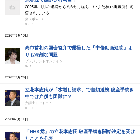
2025年11月の逮捕から約8カ月経ち、いまだ神戸拘置所に勾
留されている
東スポWEB
06:00
2026年6月10日
高市首相の国会答弁で露呈した「中傷動画疑惑」よ
りも深刻な問題
プレジデントオンライン
07:15
2026年3月25日
立花孝志氏が「水増し請求」で書類送検 破産手続き
中では弁償も困難に？
弁護士ドットコム
09:59
2026年3月11日
「NHK党」の立花孝志氏 破産手続き開始決定を受け
たことを公表