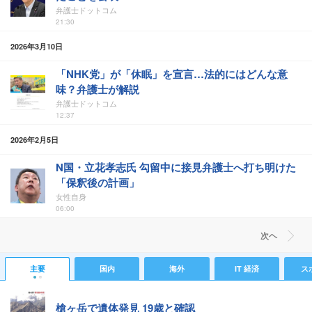
弁護士ドットコム
21:30
2026年3月10日
「NHK党」が「休眠」を宣言…法的にはどんな意
味？弁護士が解説
弁護士ドットコム
12:37
2026年2月5日
N国・立花孝志氏 勾留中に接見弁護士へ打ち明けた
「保釈後の計画」
女性自身
06:00
次ヘ
主要
国内
海外
IT 経済
ス
槍ヶ岳で遺体発見 19歳と確認