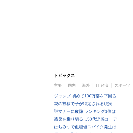
トピックス
主要
国内
海外
IT 経済
スポーツ
ジャンプ 初めて100万部を下回る
親の投稿で子が特定される現実
謎マナーに疲弊 ランキング1位は
残暑を乗り切る…50代涼感コーデ
はちみつで血糖値スパイク発生は