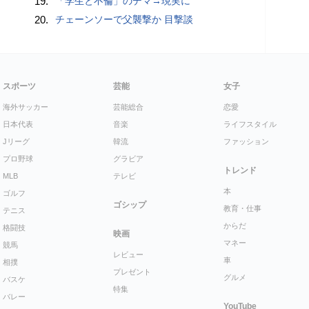
19.
「学生と不倫」のデマ→現実に
20.
チェーンソーで父襲撃か 目撃談
スポーツ
芸能
女子
海外サッカー
芸能総合
恋愛
日本代表
音楽
ライフスタイル
Jリーグ
韓流
ファッション
プロ野球
グラビア
トレンド
MLB
テレビ
本
ゴルフ
ゴシップ
教育・仕事
テニス
からだ
格闘技
映画
マネー
競馬
レビュー
車
相撲
プレゼント
グルメ
バスケ
特集
バレー
YouTube