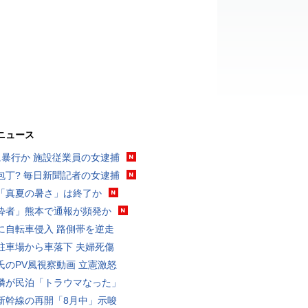
ニュース
に暴行か 施設従業員の女逮捕
包丁? 毎日新聞記者の女逮捕
「真夏の暑さ」は終了か
酔者」熊本で通報が頻発か
に自転車侵入 路側帯を逆走
駐車場から車落下 夫婦死傷
氏のPV風視察動画 立憲激怒
隣が民泊「トラウマなった」
新幹線の再開「8月中」示唆