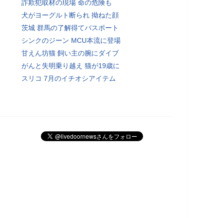
詐欺犯取材の現場 命の危険も
犬がヨーグルト断られ 拗ねた顔
茨城 群馬の了解得てパスポート
シンクのジーン MCU本流に登場
甘えん坊猫 飼い主の腕にダイブ
がんと失明乗り越え 猫が19歳に
スリコ 7月のイチオシアイテム