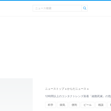
ニューストップ
からだニュース
>
>
12時間以上のコンタクトレンズ装着「細胞死滅」の
科学
病気
便利
ビール
相談
呼吸器