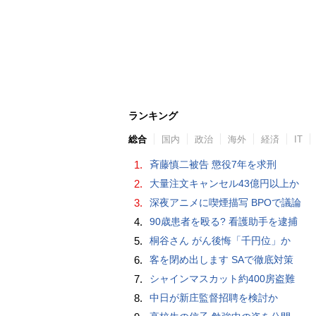
ランキング
総合
国内
政治
海外
経済
IT
1.
斉藤慎二被告 懲役7年を求刑
2.
大量注文キャンセル43億円以上か
3.
深夜アニメに喫煙描写 BPOで議論
4.
90歳患者を殴る? 看護助手を逮捕
5.
桐谷さん がん後悔「千円位」か
6.
客を閉め出します SAで徹底対策
7.
シャインマスカット約400房盗難
8.
中日が新庄監督招聘を検討か