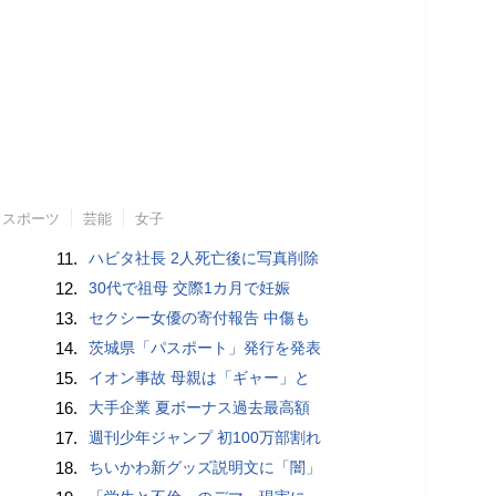
スポーツ
芸能
女子
11.
ハビタ社長 2人死亡後に写真削除
12.
30代で祖母 交際1カ月で妊娠
13.
セクシー女優の寄付報告 中傷も
14.
茨城県「パスポート」発行を発表
15.
イオン事故 母親は「ギャー」と
16.
大手企業 夏ボーナス過去最高額
17.
週刊少年ジャンプ 初100万部割れ
18.
ちいかわ新グッズ説明文に「闇」