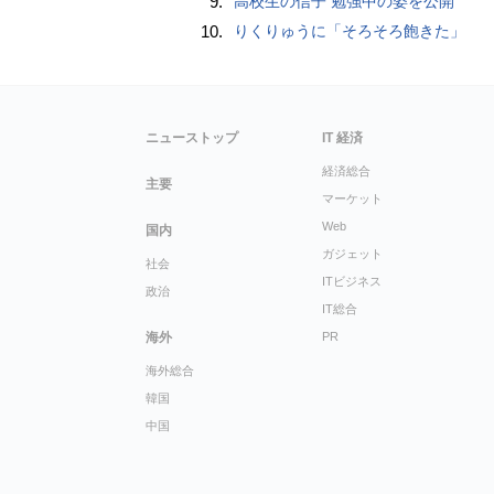
9.
高校生の信子 勉強中の姿を公開
10.
りくりゅうに「そろそろ飽きた」
ニューストップ
IT 経済
経済総合
主要
マーケット
Web
国内
ガジェット
社会
ITビジネス
政治
IT総合
海外
PR
海外総合
韓国
中国