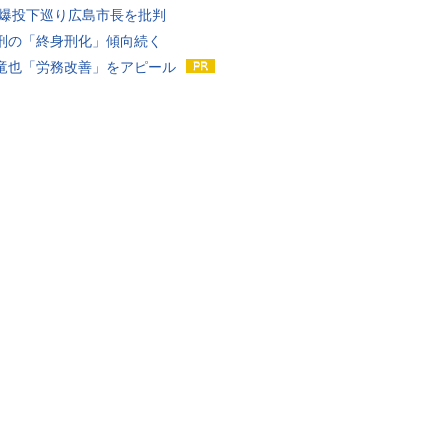
原爆投下巡り広島市長を批判
刑の「終身刑化」傾向続く
竜也「労務改善」をアピール