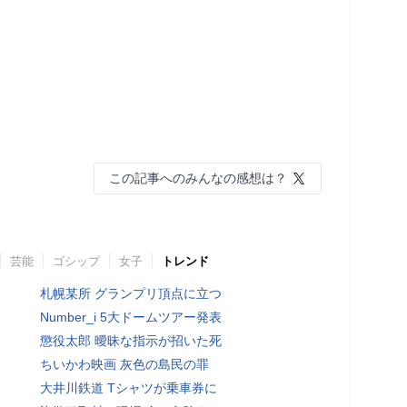
この記事へのみんなの感想は？
芸能
ゴシップ
女子
トレンド
札幌某所 グランプリ頂点に立つ
Number_i 5大ドームツアー発表
懲役太郎 曖昧な指示が招いた死
ちいかわ映画 灰色の島民の罪
大井川鉄道 Tシャツが乗車券に