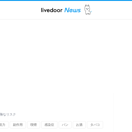
危険なリスク
視力
副作用
喫煙
感染症
パン
お酒
タバコ