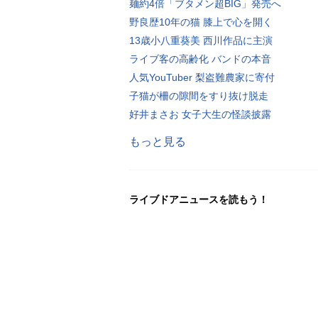
麺約4倍「ブタメン超BIG」発売へ
野良歴10年の猫 膝上で心を開く
13歳小八重葵美 西川作品に主演
ライブ客の高齢化 バンドの本音
人気YouTuber 梨盗難農家に寄付
子猫が柵の隙間をすり抜け脱走
好井まさお 女子大生の怪談披露
もっと見る
ライブドアニュースを読もう！