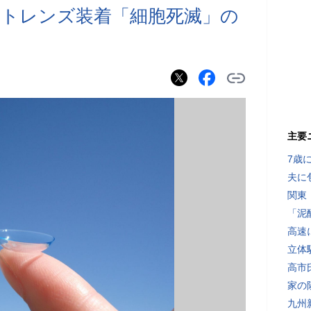
クトレンズ装着「細胞死滅」の
主要
7歳
夫に
関東
「泥
高速
立体
高市
家の
九州