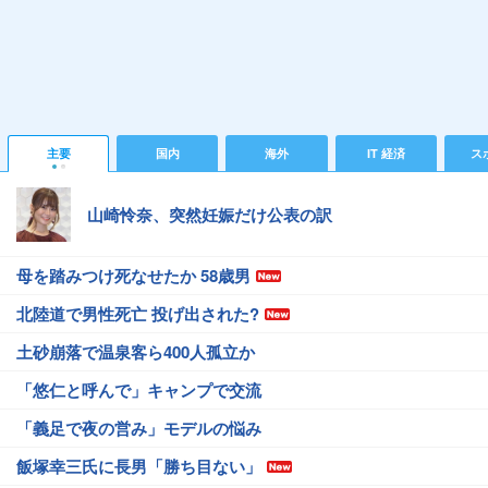
主要
国内
海外
IT 経済
ス
山崎怜奈、突然妊娠だけ公表の訳
母を踏みつけ死なせたか 58歳男
北陸道で男性死亡 投げ出された?
土砂崩落で温泉客ら400人孤立か
「悠仁と呼んで」キャンプで交流
「義足で夜の営み」モデルの悩み
飯塚幸三氏に長男「勝ち目ない」