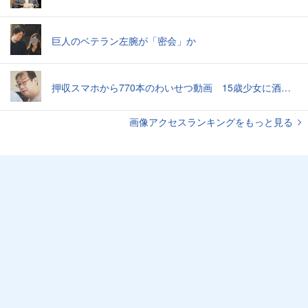
巨人のベテラン左腕が「密会」か
押収スマホから770本のわいせつ動画 15歳少女に酒と薬飲ませ性的暴行か 54歳男を再逮捕 「薬もありますよ」とSNSで誘い出し
画像アクセスランキングをもっと見る