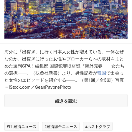
海外に「出稼ぎ」に行く日本人女性が増えている。一体なぜ
なのか。出稼ぎに行った女性やブローカーらへの取材をまと
めた週刊SPA！編集部 国際犯罪取材班『海外売春――女たち
の選択――』（扶桑社新書）より、男性記者が
韓国
で出会っ
た女性のエピソードを紹介する――。（第1回／全3回）写真
＝iStock.com／SeanPavonePhoto
続きを読む
#IT 経済ニュース
#経済総合ニュース
#ホストクラブ