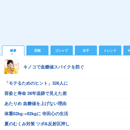
健康
芸能
ゴシップ
女子
トレンド
Y
キノコで血糖値スパイクを防ぐ
「モテるためのヒント」326人に
容姿と寿命 28年追跡で見えた差
あたりめ 血糖値を上げない理由
体重62kg→82kgに 寺田心の生活
夏のむくみ対策 ツボ&反射区押し