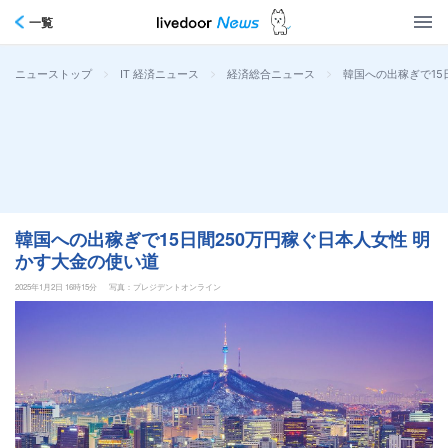
一覧
>
>
>
韓国への出稼ぎで15
ニューストップ
IT 経済ニュース
経済総合ニュース
韓国への出稼ぎで15日間250万円稼ぐ日本人女性 明
かす大金の使い道
2025年1月2日 16時15分
写真：プレジデントオンライン