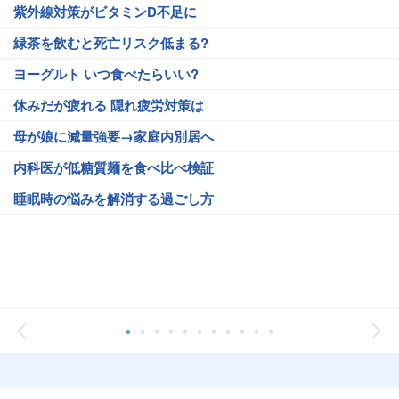
紫外線対策がビタミンD不足に
緑茶を飲むと死亡リスク低まる?
ヨーグルト いつ食べたらいい?
休みだが疲れる 隠れ疲労対策は
母が娘に減量強要→家庭内別居へ
内科医が低糖質麺を食べ比べ検証
睡眠時の悩みを解消する過ごし方