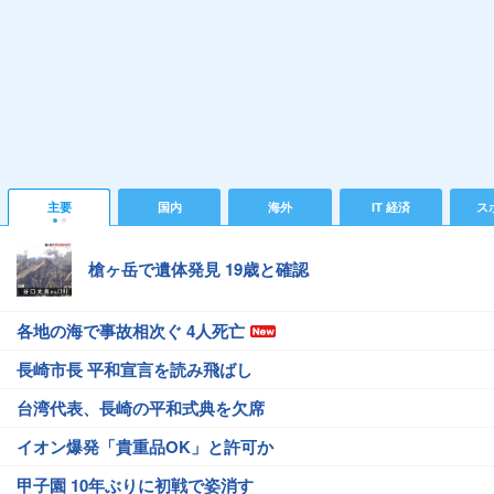
主要
国内
海外
IT 経済
ス
槍ヶ岳で遺体発見 19歳と確認
各地の海で事故相次ぐ 4人死亡
長崎市長 平和宣言を読み飛ばし
台湾代表、長崎の平和式典を欠席
イオン爆発「貴重品OK」と許可か
甲子園 10年ぶりに初戦で姿消す