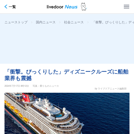
一覧
>
>
>
「衝撃。びっくりした」デ
ニューストップ
国内ニュース
社会ニュース
「衝撃。びっくりした」ディズニークルーズに船舶
業界も震撼
2024年7月17日 8時12分
写真：乗りものニュース
by ライブドアニュース編集部