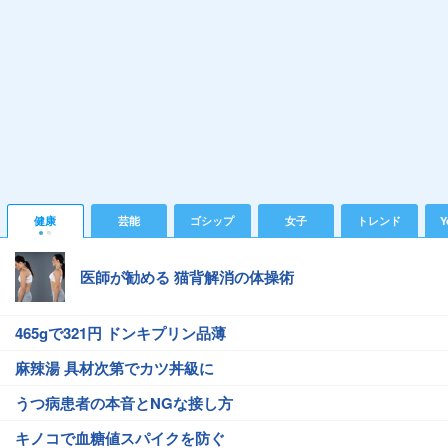
健康
芸能
ゴシップ
女子
トレンド
Y
医師が勧める 猫背解消の体操術
465gで321円 ドンキプリン品薄
麻辣湯 具材次第でカツ丼級に
うつ病患者の本音とNGな接し方
キノコで血糖値スパイクを防ぐ