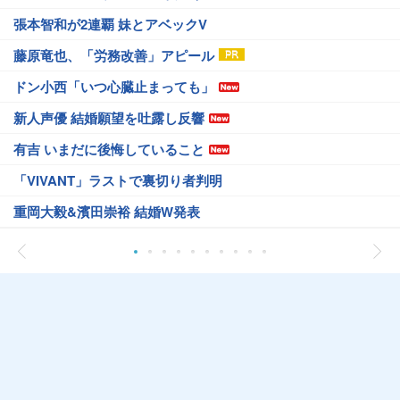
張本智和が2連覇 妹とアベックV
藤原竜也、「労務改善」アピール
ドン小西「いつ心臓止まっても」
新人声優 結婚願望を吐露し反響
有吉 いまだに後悔していること
「VIVANT」ラストで裏切り者判明
重岡大毅&濱田崇裕 結婚W発表