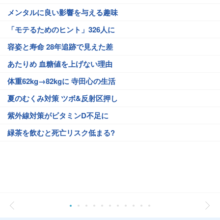
メンタルに良い影響を与える趣味
「モテるためのヒント」326人に
容姿と寿命 28年追跡で見えた差
あたりめ 血糖値を上げない理由
体重62kg→82kgに 寺田心の生活
夏のむくみ対策 ツボ&反射区押し
紫外線対策がビタミンD不足に
緑茶を飲むと死亡リスク低まる?