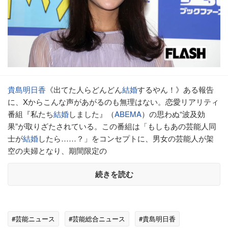
貴島明日香
《出てた人らどんどん
結婚
するやん！》ある報告
に、Xからこんな声があがるのも無理はない。恋愛リアリティ
番組『私たち
結婚
しました』（
ABEMA
）の思わぬ“波及効
果”が取りざたされている。この番組は「もしもあの芸能人同
士が
結婚
したら……？」をコンセプトに、男女の芸能人が架
空の夫婦となり、期間限定の
続きを読む
#芸能ニュース
#芸能総合ニュース
#貴島明日香