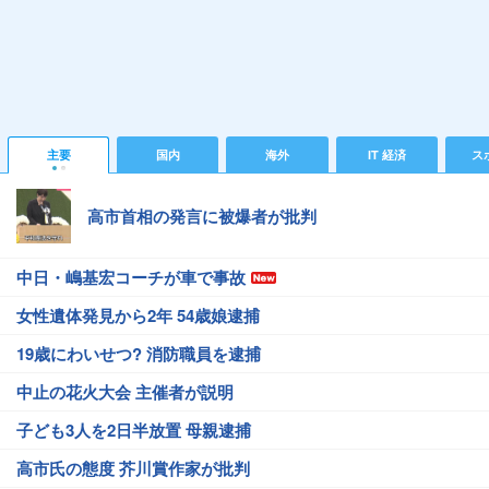
主要
国内
海外
IT 経済
ス
高市首相の発言に被爆者が批判
中日・嶋基宏コーチが車で事故
女性遺体発見から2年 54歳娘逮捕
19歳にわいせつ? 消防職員を逮捕
中止の花火大会 主催者が説明
子ども3人を2日半放置 母親逮捕
高市氏の態度 芥川賞作家が批判