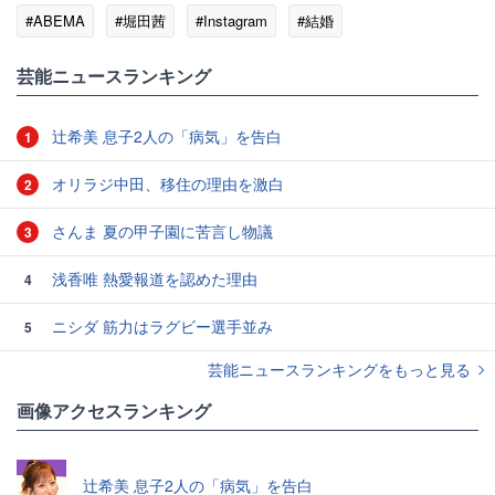
#ABEMA
#堀田茜
#Instagram
#結婚
#トリンドル玲奈
#足立梨花
芸能ニュースランキング
辻希美 息子2人の「病気」を告白
1
オリラジ中田、移住の理由を激白
2
さんま 夏の甲子園に苦言し物議
3
浅香唯 熱愛報道を認めた理由
4
ニシダ 筋力はラグビー選手並み
5
芸能ニュースランキングをもっと見る
画像アクセスランキング
辻希美 息子2人の「病気」を告白