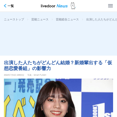
一覧
>
>
>
出演した人たちがどん
ニューストップ
芸能ニュース
芸能総合ニュース
出演した人たちがどんどん結婚？新婚輩出する「仮
想恋愛番組」の影響力
2024年7月6日 20時0分
写真：Smart FLASH