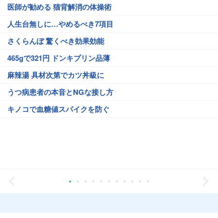
医師が勧める 猫背解消の体操術
人生台無しに…やめるべき7項目
さくらんぼ 驚くべき効果効能
465gで321円 ドンキプリン品薄
麻辣湯 具材次第でカツ丼級に
うつ病患者の本音とNGな接し方
キノコで血糖値スパイクを防ぐ