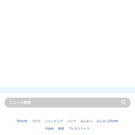
Peachy
ブログ
ショッピング
バンク
みんかぶ
みんかぶChoice
Kstyle
株探
プレスリリース