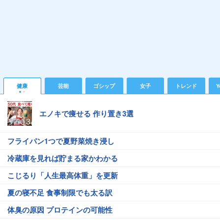
健康
芸能
ゴシップ
女子
トレンド
Y
エノキで痩せる 作り置き3選
フライパン1つで夏野菜焼き浸し
冷蔵庫を見れば貯まる家かわかる
こじるり「人生最高体重」を更新
夏の寝不足 食事制限でも太る訳
体臭の原因 プロテインの可能性