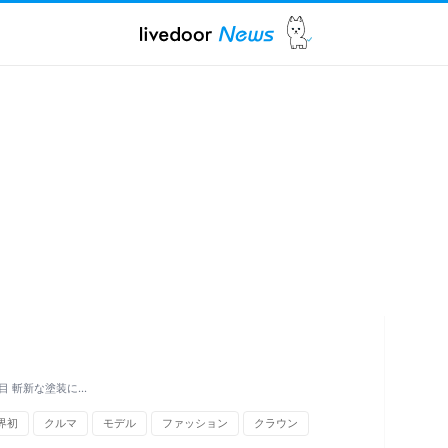
目 斬新な塗装に…
界初
クルマ
モデル
ファッション
クラウン