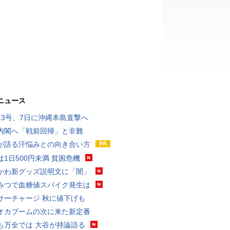
ニュース
13号、7日に沖縄本島直撃へ
内閣へ「戦前回帰」と非難
が語る汗悩みとの向き合い方
は1日500円未満 貧困危機
かわ新グッズ説明文に「闇」
みつで血糖値スパイク発生は
サーチャージ 秋に値下げも
オカブームの次に来た新定番
も万全では 大谷が持論語る