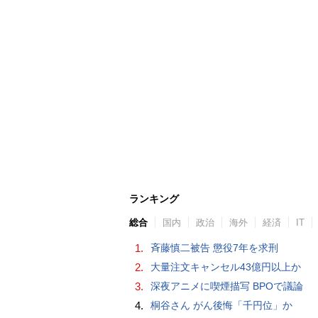
ランキング
総合
国内
政治
海外
経済
IT
1.
斉藤慎二被告 懲役7年を求刑
2.
大量注文キャンセル43億円以上か
3.
深夜アニメに喫煙描写 BPOで議論
4.
桐谷さん がん後悔「千円位」か