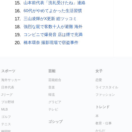
15.
山本前代表「洗礼受けたね」連絡
16.
60代がやめてよかった生活習慣
17.
三山凌輝がX更新 総ツッコミ
18.
強烈な屁で客数十人が避難 海外
19.
コンビニで爆発音 店は煙で充満
20.
橋本環奈 撮影現場で窃盗事件
スポーツ
芸能
女子
海外サッカー
芸能総合
恋愛
日本代表
音楽
ライフスタイル
Jリーグ
韓流
ファッション
プロ野球
グラビア
トレンド
MLB
テレビ
本
ゴルフ
ゴシップ
教育・仕事
テニス
からだ
格闘技