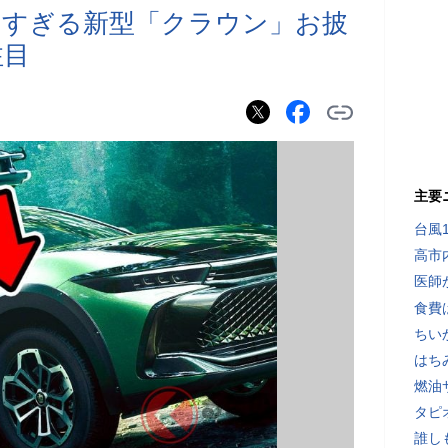
」すぎる新型「クラウン」お披
注目
主要
台風
高市
医師
食費
ちい
はち
燃油
タピ
誰し