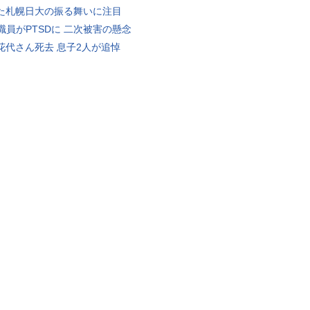
た札幌日大の振る舞いに注目
K職員がPTSDに 二次被害の懸念
花代さん死去 息子2人が追悼