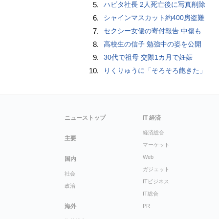
5.
ハビタ社長 2人死亡後に写真削除
6.
シャインマスカット約400房盗難
7.
セクシー女優の寄付報告 中傷も
8.
高校生の信子 勉強中の姿を公開
9.
30代で祖母 交際1カ月で妊娠
10.
りくりゅうに「そろそろ飽きた」
ニューストップ
IT 経済
経済総合
主要
マーケット
Web
国内
ガジェット
社会
ITビジネス
政治
IT総合
海外
PR