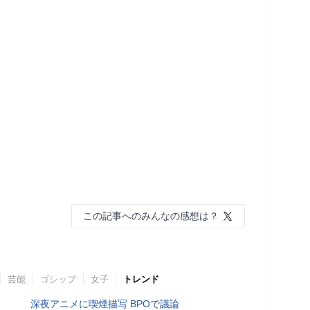
この記事へのみんなの感想は？
芸能
ゴシップ
女子
トレンド
深夜アニメに喫煙描写 BPOで議論