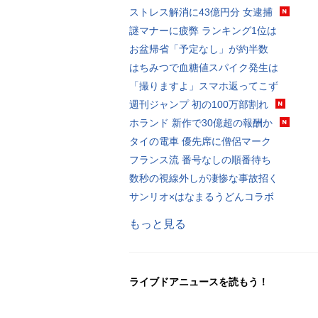
ストレス解消に43億円分 女逮捕
謎マナーに疲弊 ランキング1位は
お盆帰省「予定なし」が約半数
はちみつで血糖値スパイク発生は
「撮りますよ」スマホ返ってこず
週刊ジャンプ 初の100万部割れ
ホランド 新作で30億超の報酬か
タイの電車 優先席に僧侶マーク
フランス流 番号なしの順番待ち
数秒の視線外しが凄惨な事故招く
サンリオ×はなまるうどんコラボ
もっと見る
ライブドアニュースを読もう！