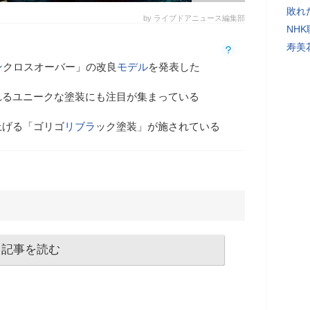
敗れ
by ライブドアニュース編集部
NH
寿美
ン
クロスオーバー」の改良
モデル
を発表した
れるユニークな塗装にも注目が集まっている
上げる「ゴリゴ
リブラ
ック塗装」が施されている
記事を読む