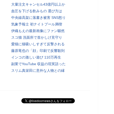
大量注文キャンセル43億円以上か
血圧を下げる飲みもの 選び方は
中央線高架に落書き被害 SNS怒り
気象予報士 初ナイトプール満喫
伊織もえの最新画像にファン騒然
スコ猫 洗面所で首かしげ見守り
愛猫に猫吸いしすぎて反撃される
藤原竜也の「顔」印刷で反響殺到
インコの激しい遊び 110万再生
副業でYouTube 収益の現実語った
スリム真栄田に意外な人物との縁