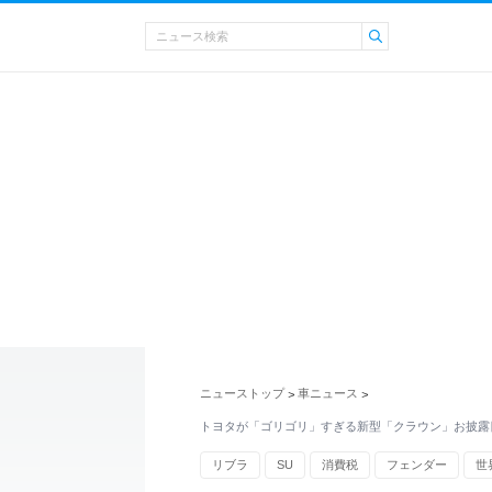
ニューストップ
車ニュース
>
>
トヨタが「ゴリゴリ」すぎる新型「クラウン」お披露
リブラ
SU
消費税
フェンダー
世
タイヤ
RAV4