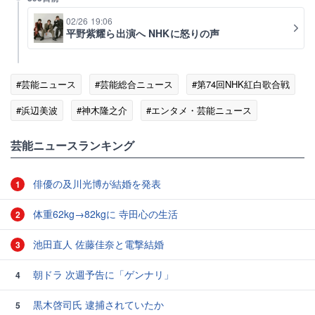
02/26 19:06
平野紫耀ら出演へ NHKに怒りの声
#芸能ニュース
#芸能総合ニュース
#第74回NHK紅白歌合戦
#浜辺美波
#神木隆之介
#エンタメ・芸能ニュース
芸能ニュースランキング
俳優の及川光博が結婚を発表
1
体重62kg→82kgに 寺田心の生活
2
池田直人 佐藤佳奈と電撃結婚
3
朝ドラ 次週予告に「ゲンナリ」
4
黒木啓司氏 逮捕されていたか
5