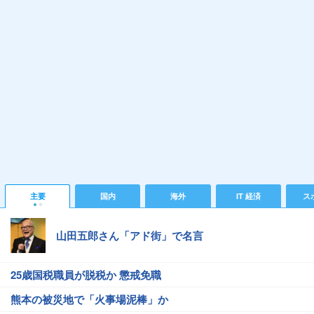
主要
国内
海外
IT 経済
ス
山田五郎さん「アド街」で名言
25歳国税職員が脱税か 懲戒免職
熊本の被災地で「火事場泥棒」か