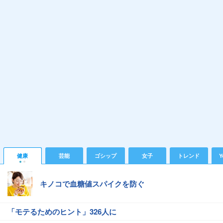
健康
芸能
ゴシップ
女子
トレンド
Y
キノコで血糖値スパイクを防ぐ
「モテるためのヒント」326人に