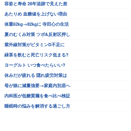
容姿と寿命 28年追跡で見えた差
あたりめ 血糖値を上げない理由
体重62kg→82kgに 寺田心の生活
夏のむくみ対策 ツボ&反射区押し
紫外線対策がビタミンD不足に
緑茶を飲むと死亡リスク低まる?
ヨーグルト いつ食べたらいい?
休みだが疲れる 隠れ疲労対策は
母が娘に減量強要→家庭内別居へ
内科医が低糖質麺を食べ比べ検証
睡眠時の悩みを解消する過ごし方