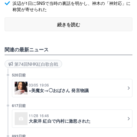
浜辺が1日にSNSで当時の裏話を明かし、神木の「神対応」に
称賛が寄せられた
続きを読む
関連の最新ニュース
第74回NHK紅白歌合戦
520日前
03/05 19:06
×美魔女→◯おばさん 発言物議
617日前
11/28 16:46
大泉洋 紅白で内村に激怒された
893日前