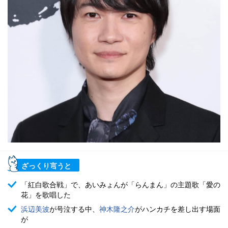
ざっくり言うと
「紅白歌合戦」で、あいみょんが「らんまん」の主題歌「愛の
花」を歌唱した
浜辺美波
が号泣する中、
神木隆之介
がハンカチを差し出す場面
が