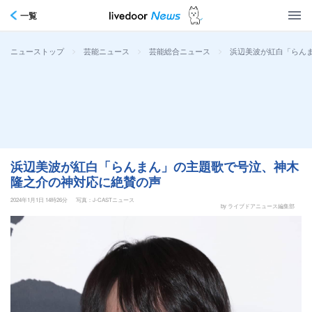
一覧
>
>
>
浜辺美波が紅白「らん
ニューストップ
芸能ニュース
芸能総合ニュース
浜辺美波が紅白「らんまん」の主題歌で号泣、神木
隆之介の神対応に絶賛の声
2024年1月1日 14時26分
写真：J-CASTニュース
by ライブドアニュース編集部