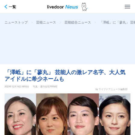
一覧
>
>
>
「澤岻」に「蓼丸」 
ニューストップ
芸能ニュース
芸能総合ニュース
「澤岻」に「蓼丸」 芸能人の激レア名字、大人気
アイドルに希少ネームも
2023年12月14日 8時0分
写真：週刊女性PRIME
by ライブドアニュース編集部