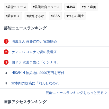
#芸能ニュース
#芸能総合ニュース
#MAX
#水卜麻美
#榮倉奈々
#綾瀬はるか
#ISSA
#つるの剛士
#道枝駿佑
芸能ニュースランキング
池田直人 佐藤佳奈と電撃結婚
1
ケンコバ コロナで謎の後遺症
2
朝ドラ 次週予告に「ゲンナリ」
3
HIKAKIN 被災地に2000万円を寄付
4
堂本剛の投稿に「匂わせなの?」
5
芸能ニュースランキングをもっと見る
画像アクセスランキング