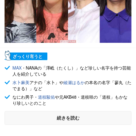
ざっくり言うと
MAX
・NANAの「澤岻（たくし）」など珍しい名字を持つ芸能
人を紹介している
水卜麻美
アナの「水卜」や
綾瀬はるか
の本名の名字「蓼丸（た
でまる）」など
なにわ男子・
道枝駿佑
や元AKB48・道枝咲の「道枝」もかな
り珍しいとのこと
続きを読む