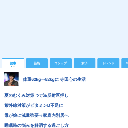
健康
芸能
ゴシップ
女子
トレンド
Y
体重62kg→82kgに 寺田心の生活
夏のむくみ対策 ツボ&反射区押し
紫外線対策がビタミンD不足に
母が娘に減量強要→家庭内別居へ
睡眠時の悩みを解消する過ごし方