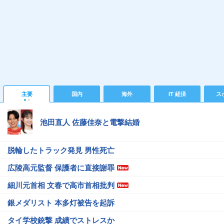
主要
国内
海外
IT 経済
ス
池田直人 佐藤佳奈と電撃結婚
脱輪したトラック発見 男性死亡
広陵高元監督 保護者に直接謝罪
細川元首相 文春で高市首相批判
銀メダリスト 本多灯被告を起訴
タイ学校銃撃 成績でストレスか