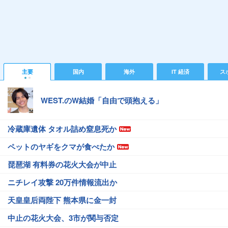
主要
国内
海外
IT 経済
ス
WEST.のW結婚「自由で頭抱える」
冷蔵庫遺体 タオル詰め窒息死か
ペットのヤギをクマが食べたか
琵琶湖 有料券の花火大会が中止
ニチレイ攻撃 20万件情報流出か
天皇皇后両陛下 熊本県に金一封
中止の花火大会、3市が関与否定