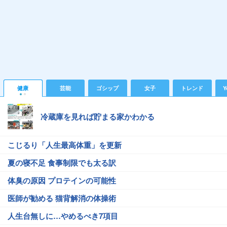
健康
芸能
ゴシップ
女子
トレンド
Y
冷蔵庫を見れば貯まる家かわかる
こじるり「人生最高体重」を更新
夏の寝不足 食事制限でも太る訳
体臭の原因 プロテインの可能性
医師が勧める 猫背解消の体操術
人生台無しに…やめるべき7項目