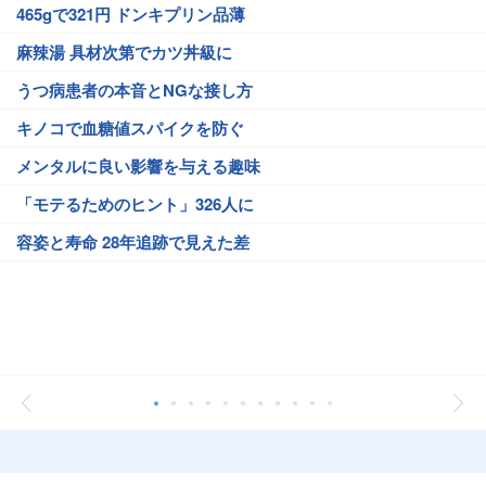
465gで321円 ドンキプリン品薄
麻辣湯 具材次第でカツ丼級に
うつ病患者の本音とNGな接し方
キノコで血糖値スパイクを防ぐ
メンタルに良い影響を与える趣味
「モテるためのヒント」326人に
容姿と寿命 28年追跡で見えた差