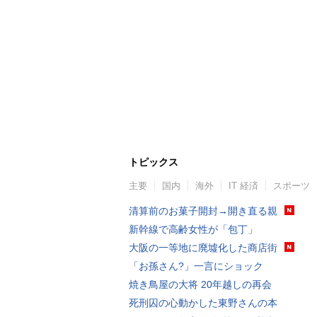
トピックス
主要
国内
海外
IT 経済
スポーツ
清算前のお菓子開封→開き直る親
新幹線で高齢女性が「包丁」
大阪の一等地に廃墟化した商店街
「お孫さん?」一言にショック
焼き鳥屋の大将 20年越しの再会
死刑囚の心動かした東野さんの本