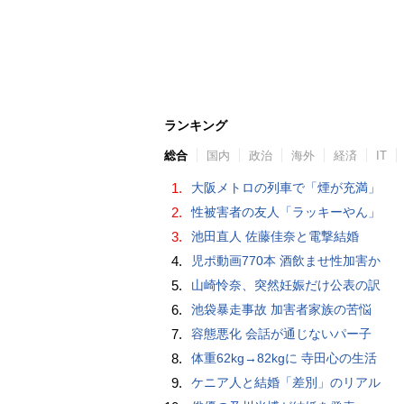
ランキング
総合
国内
政治
海外
経済
IT
1.
大阪メトロの列車で「煙が充満」
2.
性被害者の友人「ラッキーやん」
3.
池田直人 佐藤佳奈と電撃結婚
4.
児ポ動画770本 酒飲ませ性加害か
5.
山崎怜奈、突然妊娠だけ公表の訳
6.
池袋暴走事故 加害者家族の苦悩
7.
容態悪化 会話が通じないパー子
8.
体重62kg→82kgに 寺田心の生活
9.
ケニア人と結婚「差別」のリアル