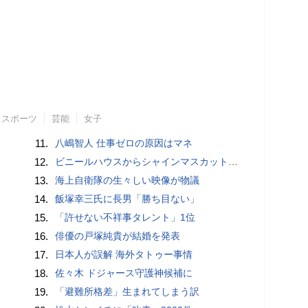
スポーツ
芸能
女子
11.
八嶋智人 仕事ゼロの原因はマネ
12.
ビニールハウスからシャインマスカット約200房を盗んだ疑い ネットで販売か 無職の男（42）逮捕 岡山県警
13.
海上自衛隊の生々しい映像が物議
14.
飯塚幸三氏に長男「勝ち目ない」
15.
「許せない不祥事タレント」1位
16.
俳優の戸塚純貴が結婚を発表
17.
日本人が誤解 海外タトゥー事情
18.
佐々木 ドジャース守護神候補に
19.
「避難所格差」生まれてしまう訳