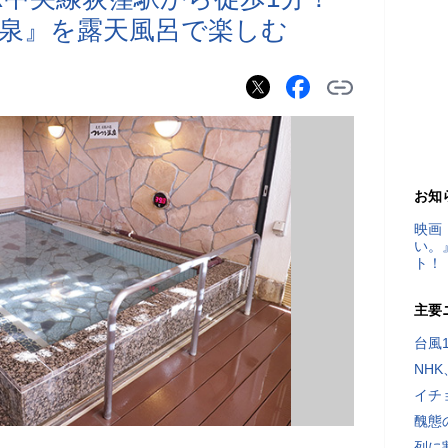
泉』を露天風呂で楽しむ
お知
映画
い。
ト！
主要
台風
NH
イチ
醜態
列に