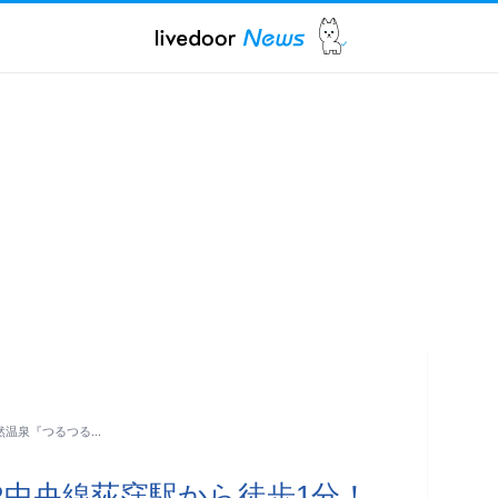
然温泉『つるつる…
R中央線荻窪駅から徒歩1分！