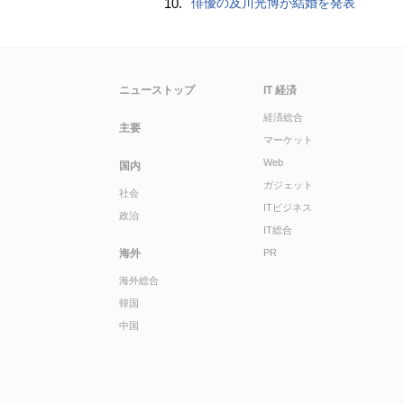
10.
俳優の及川光博が結婚を発表
ニューストップ
IT 経済
経済総合
主要
マーケット
Web
国内
ガジェット
社会
ITビジネス
政治
IT総合
海外
PR
海外総合
韓国
中国