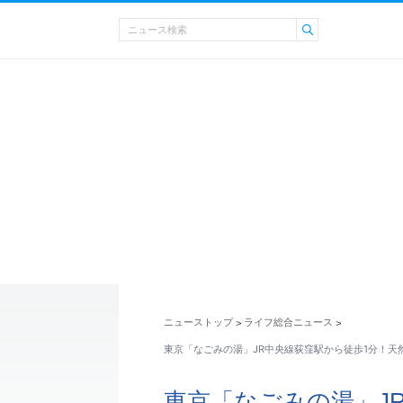
ニューストップ
ライフ総合ニュース
>
>
東京「なごみの湯」JR中央線荻窪駅から徒歩1分！天
東京「なごみの湯」J