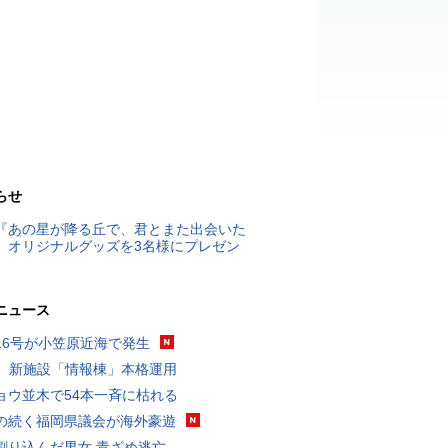
らせ
『あの星が降る丘で、君とまた出会いた
』オリジナルグッズを3名様にプレゼン
ニュース
16号が小笠原近海で発生
K、新施設「情報棟」本格運用
ョウ並木で54本一斉に枯れる
の続く福岡県議会が海外豪遊
割り込んだ男女 青ざめ逃亡