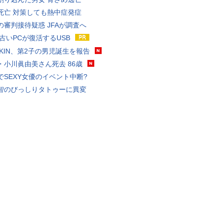
死亡 対策しても熱中症発症
の審判接待疑惑 JFAが調査へ
 古いPCが復活するUSB
KAKIN、第2子の男児誕生を報告
・小川眞由美さん死去 86歳
でSEXY女優のイベント中断?
智のびっしりタトゥーに異変