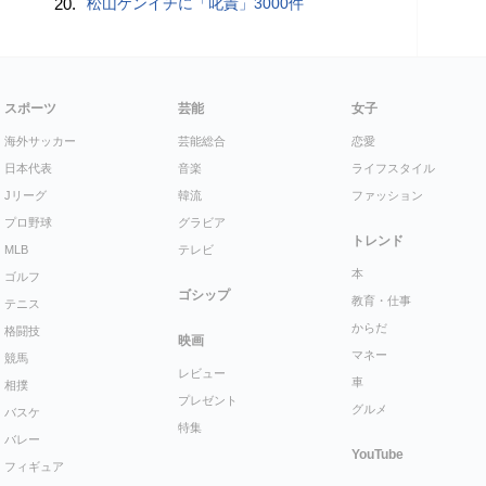
20.
松山ケンイチに「叱責」3000件
スポーツ
芸能
女子
海外サッカー
芸能総合
恋愛
日本代表
音楽
ライフスタイル
Jリーグ
韓流
ファッション
プロ野球
グラビア
トレンド
MLB
テレビ
本
ゴルフ
ゴシップ
教育・仕事
テニス
からだ
格闘技
映画
マネー
競馬
レビュー
車
相撲
プレゼント
グルメ
バスケ
特集
バレー
YouTube
フィギュア