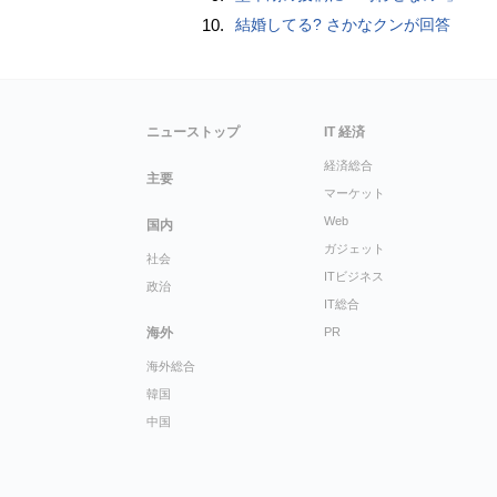
10.
結婚してる? さかなクンが回答
ニューストップ
IT 経済
経済総合
主要
マーケット
Web
国内
ガジェット
社会
ITビジネス
政治
IT総合
海外
PR
海外総合
韓国
中国