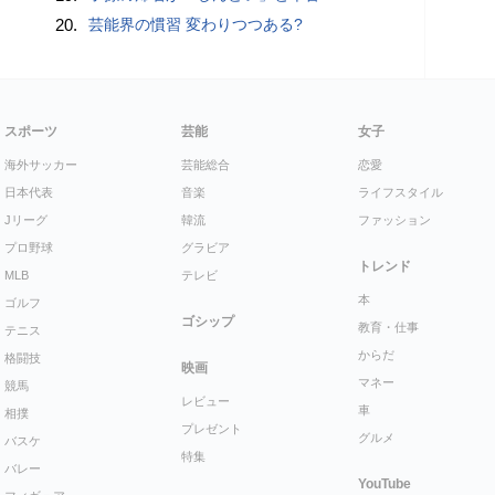
20.
芸能界の慣習 変わりつつある?
スポーツ
芸能
女子
海外サッカー
芸能総合
恋愛
日本代表
音楽
ライフスタイル
Jリーグ
韓流
ファッション
プロ野球
グラビア
トレンド
MLB
テレビ
本
ゴルフ
ゴシップ
教育・仕事
テニス
からだ
格闘技
映画
マネー
競馬
レビュー
車
相撲
プレゼント
グルメ
バスケ
特集
バレー
YouTube