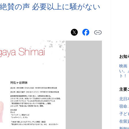
絶賛の声 必要以上に騒がない
お知
映画
い。
ト！
主要
北日
宿命
子ど
在留
新幹