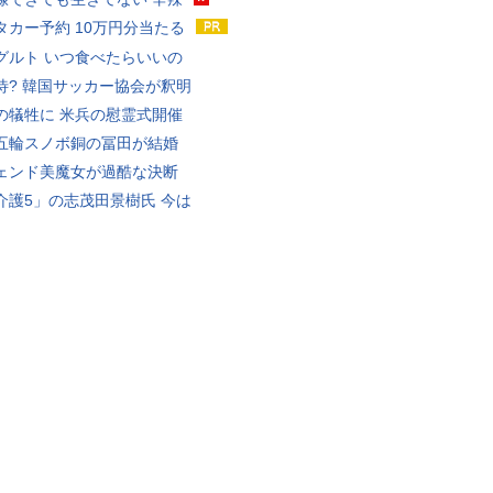
タカー予約 10万円分当たる
グルト いつ食べたらいいの
待? 韓国サッカー協会が釈明
の犠牲に 米兵の慰霊式開催
五輪スノボ銅の冨田が結婚
ェンド美魔女が過酷な決断
介護5」の志茂田景樹氏 今は