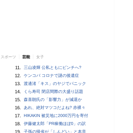
スポーツ
芸能
女子
11.
三山凌輝 公私ともにピンチへ?
12.
ケンコバ コロナで謎の後遺症
13.
渡邊渚「キス」のヤジでパニック
14.
くら寿司 閉店間際の大盛り話題
15.
森喜朗氏の「影響力」が減退か
16.
あれ、絶対マツコだよね? 赤裸々
17.
HIKAKIN 被災地に2000万円を寄付
18.
伊藤健太郎「PR稼働ほぼ0」の訳
19.
子孫の帰省が「しんどい」と本音