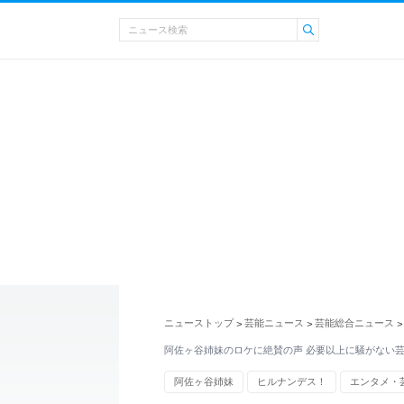
ニューストップ
芸能ニュース
芸能総合ニュース
>
>
>
阿佐ヶ谷姉妹のロケに絶賛の声 必要以上に騒がない
阿佐ヶ谷姉妹
ヒルナンデス！
エンタメ・