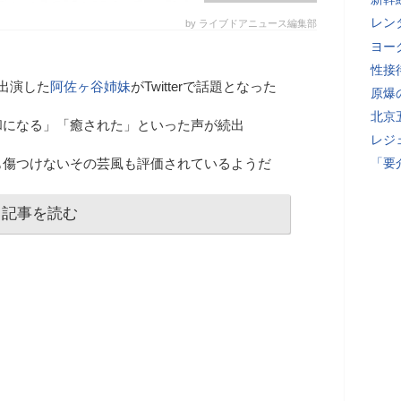
レン
by ライブドアニュース編集部
ヨー
性接
出演した
阿佐ヶ谷姉妹
がTwitterで話題となった
原爆
北京
和になる」「癒された」といった声が続出
レジ
も傷つけないその芸風も評価されているようだ
「要
記事を読む