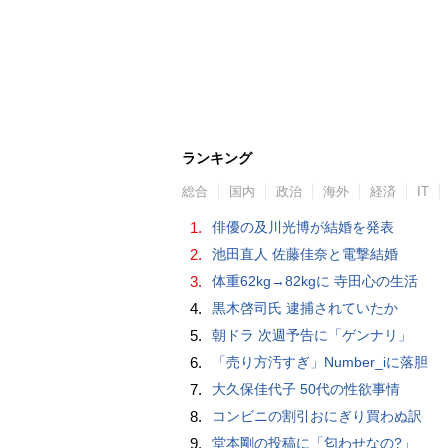
ランキング
総合
国内
政治
海外
経済
IT
1.
俳優の及川光博が結婚を発表
2.
池田直人 佐藤佳奈と電撃結婚
3.
体重62kg→82kgに 寺田心の生活
4.
黒木啓司氏 逮捕されていたか
5.
朝ドラ 次週予告に「ゲンナリ」
6.
「売り方汚すぎ」Number_iに落胆
7.
大久保佳代子 50代の性欲事情
8.
コンビニの割引おにぎり買わぬ訳
9.
堂本剛の投稿に「匂わせなの?」