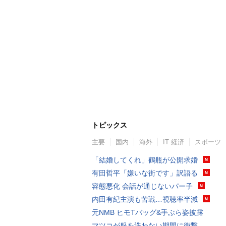
トピックス
主要
国内
海外
IT 経済
スポーツ
「結婚してくれ」鶴瓶が公開求婚
有田哲平「嫌いな街です」訳語る
容態悪化 会話が通じないパー子
内田有紀主演も苦戦…視聴率半減
元NMB ヒモTバッグ&手ぶら姿披露
マツコが服を洗わない期間に衝撃