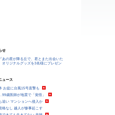
らせ
『あの星が降る丘で、君とまた出会いた
』オリジナルグッズを3名様にプレゼン
ニュース
本 お盆に台風15号直撃も
…99歳医師が地震で「覚悟」
も追い マンションへ侵入か
資格なし 越人が惨事起こす
線できても生きてない 辛辣