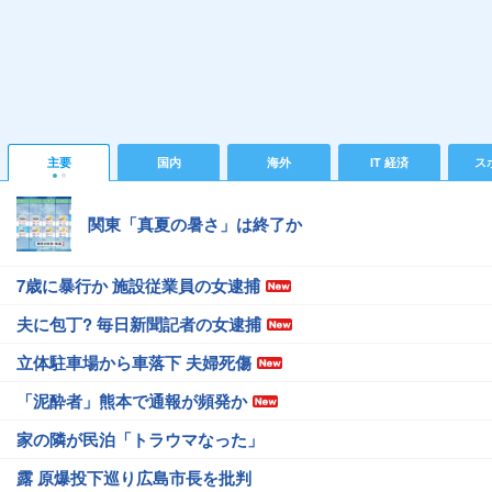
主要
国内
海外
IT 経済
ス
関東「真夏の暑さ」は終了か
7歳に暴行か 施設従業員の女逮捕
夫に包丁? 毎日新聞記者の女逮捕
立体駐車場から車落下 夫婦死傷
「泥酔者」熊本で通報が頻発か
家の隣が民泊「トラウマなった」
露 原爆投下巡り広島市長を批判