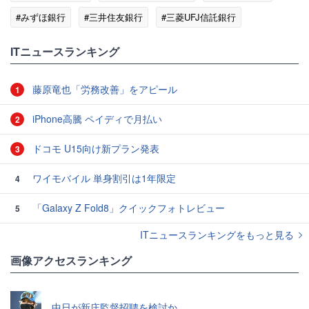
#みずほ銀行
#三井住友銀行
#三菱UFJ信託銀行
#ゆうちょ銀行
ITニュースランキング
藤原竜也「労務改善」をアピール
1
iPhone高騰 ペイディで月払い
2
ドコモ U15向け新プラン発表
3
ワイモバイル 単身割引は1年限定
4
「Galaxy Z Fold8」クイックフォトレビュー
5
ITニュースランキングをもっと見る
画像アクセスランキング
中日が新庄監督招聘を検討か