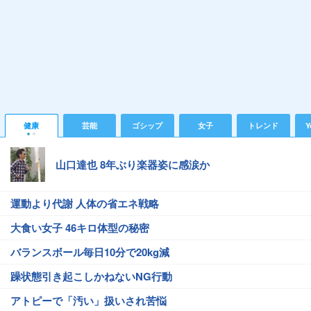
健康
芸能
ゴシップ
女子
トレンド
Y
山口達也 8年ぶり楽器姿に感涙か
運動より代謝 人体の省エネ戦略
大食い女子 46キロ体型の秘密
バランスボール毎日10分で20kg減
躁状態引き起こしかねないNG行動
アトピーで「汚い」扱いされ苦悩