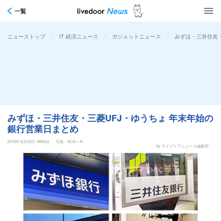
一覧
>
>
>
みずほ・三井住友・
ニューストップ
IT 経済ニュース
ガジェットニュース
みずほ・三井住友・三菱UFJ・ゆうちょ 年末年始の
銀行営業日まとめ
2019年12月22日 18時0分
写真：BCN＋R
by ライブドアニュース編集部