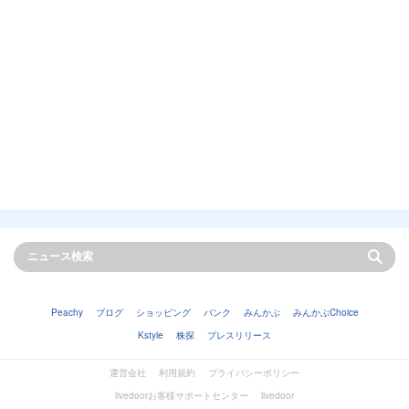
Peachy
ブログ
ショッピング
バンク
みんかぶ
みんかぶChoice
Kstyle
株探
プレスリリース
運営会社
利用規約
プライバシーポリシー
livedoorお客様サポートセンター
livedoor