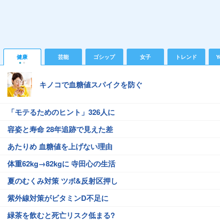
健康
芸能
ゴシップ
女子
トレンド
Y
キノコで血糖値スパイクを防ぐ
「モテるためのヒント」326人に
容姿と寿命 28年追跡で見えた差
あたりめ 血糖値を上げない理由
体重62kg→82kgに 寺田心の生活
夏のむくみ対策 ツボ&反射区押し
紫外線対策がビタミンD不足に
緑茶を飲むと死亡リスク低まる?