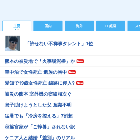
主要
国内
海外
IT 経済
ス
「許せない不祥事タレント」1位
熊本の被災地で「火事場泥棒」か
車中泊で女性死亡 遺族の胸中
愛知で19歳女性死亡 線路に侵入?
被災の熊本 室外機の窃盗相次ぐ
息子助けようとした父 意識不明
猛暑でも「冷房を控える」7割超
秋篠宮家が「ご静養」されない訳
ケニア人と結婚「差別」のリアル