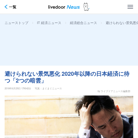
一覧
>
>
>
避けられない景気悪化
ニューストップ
IT 経済ニュース
経済総合ニュース
避けられない景気悪化 2020年以降の日本経済に待
つ「2つの暗雲」
2018年6月29日 17時42分
写真：まぐまぐニュース
by ライブドアニュース編集部