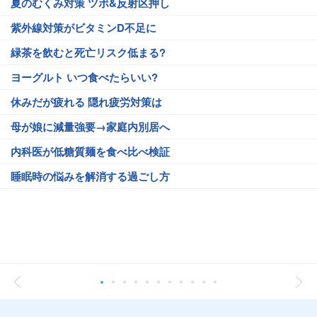
夏のむくみ対策 ツボ&反射区押し
紫外線対策がビタミンD不足に
緑茶を飲むと死亡リスク低まる?
ヨーグルト いつ食べたらいい?
休みだが疲れる 隠れ疲労対策は
母が娘に減量強要→家庭内別居へ
内科医が低糖質麺を食べ比べ検証
睡眠時の悩みを解消する過ごし方