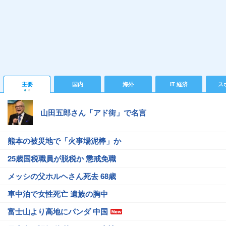
主要
国内
海外
IT 経済
ス
山田五郎さん「アド街」で名言
熊本の被災地で「火事場泥棒」か
25歳国税職員が脱税か 懲戒免職
メッシの父ホルヘさん死去 68歳
車中泊で女性死亡 遺族の胸中
富士山より高地にパンダ 中国