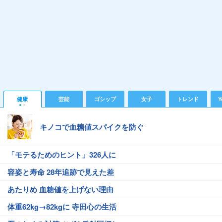
健康
芸能
ゴシップ
女子
トレンド
Y
キノコで血糖値スパイクを防ぐ
「モテるためのヒント」326人に
容姿と寿命 28年追跡で見えた差
あたりめ 血糖値を上げない理由
体重62kg→82kgに 寺田心の生活