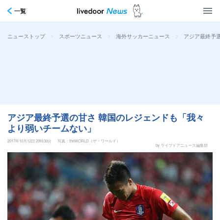
一覧
>
>
>
アジア最終予
ニューストップ
スポーツニュース
海外サッカーニュース
アジア最終予選の甘さ 韓国のレジェンドも「我々
より弱いチームない」
2017年10月12日 20時30分
写真：theWORLD（ザ・ワールド）
by ライブドアニュース編集部