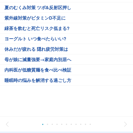
夏のむくみ対策 ツボ&反射区押し
紫外線対策がビタミンD不足に
緑茶を飲むと死亡リスク低まる?
ヨーグルト いつ食べたらいい?
休みだが疲れる 隠れ疲労対策は
母が娘に減量強要→家庭内別居へ
内科医が低糖質麺を食べ比べ検証
睡眠時の悩みを解消する過ごし方