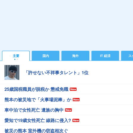
主要
国内
海外
IT 経済
ス
「許せない不祥事タレント」1位
25歳国税職員が脱税か 懲戒免職
熊本の被災地で「火事場泥棒」か
車中泊で女性死亡 遺族の胸中
愛知で19歳女性死亡 線路に侵入?
被災の熊本 室外機の窃盗相次ぐ