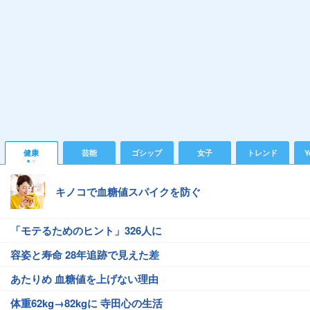
健康
芸能
ゴシップ
女子
トレンド
Y
キノコで血糖値スパイクを防ぐ
「モテるためのヒント」326人に
容姿と寿命 28年追跡で見えた差
あたりめ 血糖値を上げない理由
体重62kg→82kgに 寺田心の生活