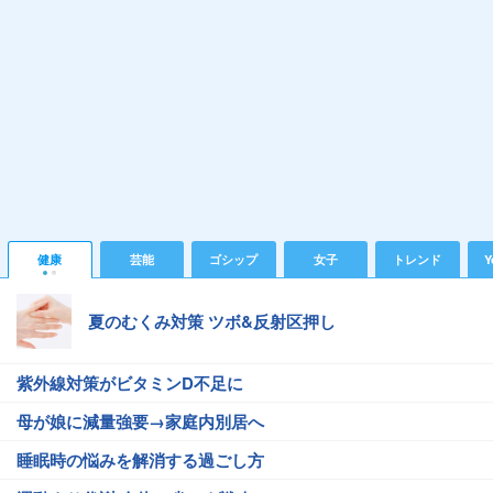
健康
芸能
ゴシップ
女子
トレンド
Y
夏のむくみ対策 ツボ&反射区押し
紫外線対策がビタミンD不足に
母が娘に減量強要→家庭内別居へ
睡眠時の悩みを解消する過ごし方