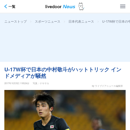
一覧
>
>
>
U-17W杯で日本
ニューストップ
スポーツニュース
日本代表ニュース
U-17W杯で日本の中村敬斗がハットトリック イン
ドメディアが騒然
2017年10月9日 11時24分
写真：ゲキサカ
by ライブドアニュース編集部