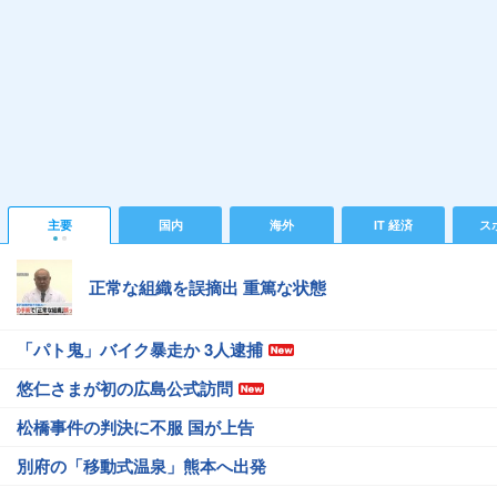
主要
国内
海外
IT 経済
ス
正常な組織を誤摘出 重篤な状態
「パト鬼」バイク暴走か 3人逮捕
悠仁さまが初の広島公式訪問
松橋事件の判決に不服 国が上告
別府の「移動式温泉」熊本へ出発