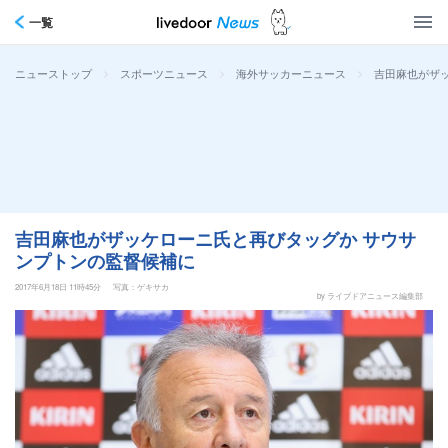
一覧
>
>
>
吉田麻也がザ
ニューストップ
スポーツニュース
海外サッカーニュース
吉田麻也がザッケローニ氏と再びタッグか サウサ
ンプトンの監督候補に
2017年6月18日 11時45分
写真：ゲキサカ
by ライブドアニュース編集部