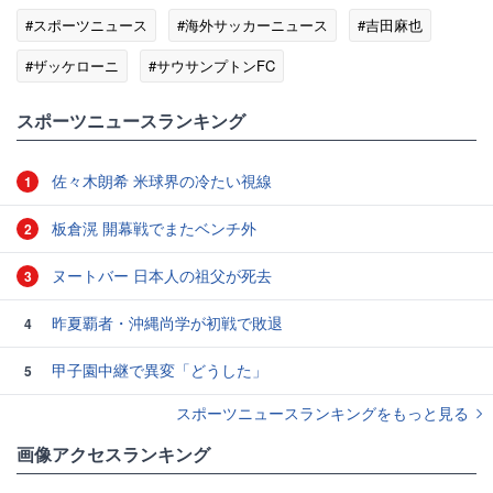
#スポーツニュース
#海外サッカーニュース
#吉田麻也
#ザッケローニ
#サウサンプトンFC
#海外サッカー日本人選手
スポーツニュースランキング
佐々木朗希 米球界の冷たい視線
1
板倉滉 開幕戦でまたベンチ外
2
ヌートバー 日本人の祖父が死去
3
昨夏覇者・沖縄尚学が初戦で敗退
4
甲子園中継で異変「どうした」
5
スポーツニュースランキングをもっと見る
画像アクセスランキング