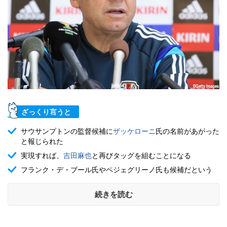
ざっくり言うと
サウサンプトンの監督候補に
ザッケローニ
氏の名前があがった
と報じられた
実現すれば、
吉田麻也
と再びタッグを組むことになる
フランク・デ・ブール氏やペジェグリーノ氏も候補だという
続きを読む