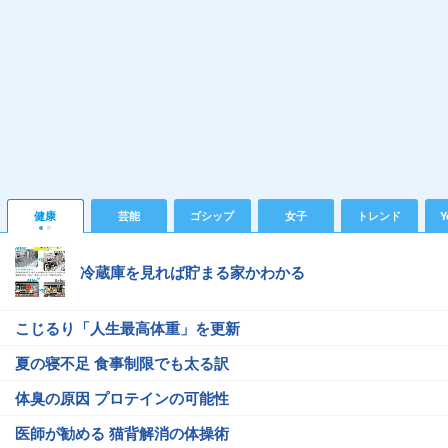
健康
芸能
ゴシップ
女子
トレンド
Y
冷蔵庫を見れば貯まる家かわかる
こじるり「人生最高体重」を更新
夏の寝不足 食事制限でも太る訳
体臭の原因 プロテインの可能性
医師が勧める 猫背解消の体操術