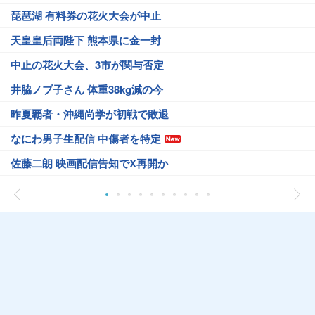
琵琶湖 有料券の花火大会が中止
天皇皇后両陛下 熊本県に金一封
中止の花火大会、3市が関与否定
井脇ノブ子さん 体重38kg減の今
昨夏覇者・沖縄尚学が初戦で敗退
なにわ男子生配信 中傷者を特定
佐藤二朗 映画配信告知でX再開か