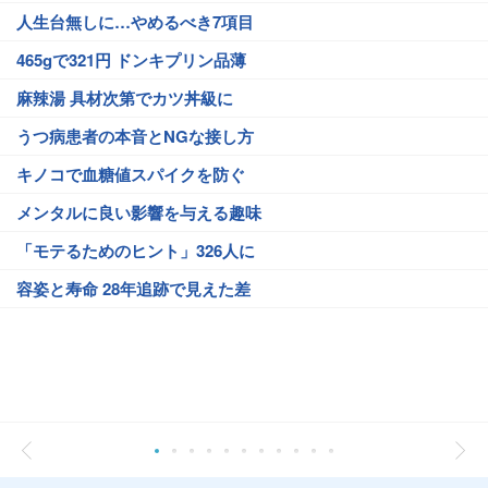
人生台無しに…やめるべき7項目
465gで321円 ドンキプリン品薄
麻辣湯 具材次第でカツ丼級に
うつ病患者の本音とNGな接し方
キノコで血糖値スパイクを防ぐ
メンタルに良い影響を与える趣味
「モテるためのヒント」326人に
容姿と寿命 28年追跡で見えた差