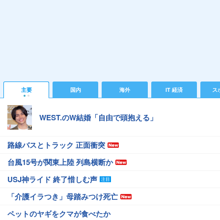
主要
国内
海外
IT 経済
ス
WEST.のW結婚「自由で頭抱える」
路線バスとトラック 正面衝突
台風15号が関東上陸 列島横断か
USJ神ライド 終了惜しむ声
「介護イラつき」母踏みつけ死亡
ペットのヤギをクマが食べたか