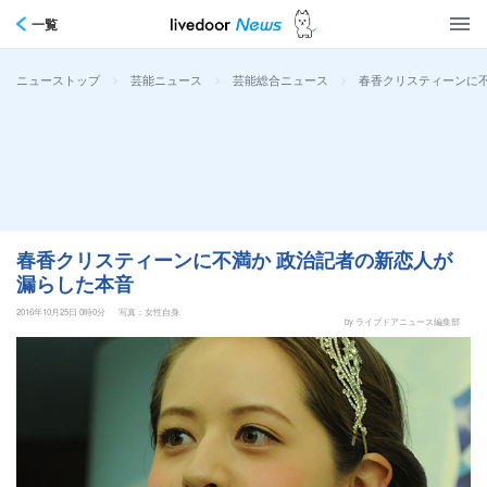
一覧
>
>
>
春香クリスティーンに不
ニューストップ
芸能ニュース
芸能総合ニュース
春香クリスティーンに不満か 政治記者の新恋人が
漏らした本音
2016年10月25日 0時0分
写真：女性自身
by ライブドアニュース編集部