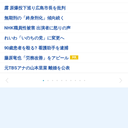
露 原爆投下巡り広島市長を批判
無期刑の「終身刑化」傾向続く
NHK職員性被害 出演者に怒りの声
れいわ「いのちの党」に変更へ
90歳患者を殴る? 看護助手を逮捕
藤原竜也「労務改善」をアピール
元TBSアナの山本里菜 離婚を公表