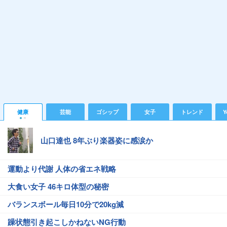
健康
芸能
ゴシップ
女子
トレンド
Y
山口達也 8年ぶり楽器姿に感涙か
運動より代謝 人体の省エネ戦略
大食い女子 46キロ体型の秘密
バランスボール毎日10分で20kg減
躁状態引き起こしかねないNG行動