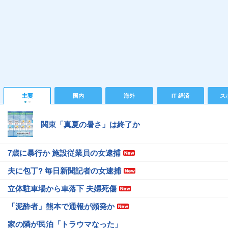
主要
国内
海外
IT 経済
ス
関東「真夏の暑さ」は終了か
7歳に暴行か 施設従業員の女逮捕
夫に包丁? 毎日新聞記者の女逮捕
立体駐車場から車落下 夫婦死傷
「泥酔者」熊本で通報が頻発か
家の隣が民泊「トラウマなった」