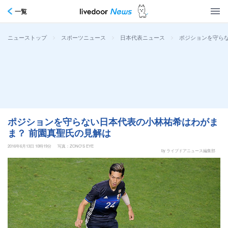
一覧
>
>
>
ポジションを守ら
ニューストップ
スポーツニュース
日本代表ニュース
ポジションを守らない日本代表の小林祐希はわがま
ま？ 前園真聖氏の見解は
2016年6月13日 10時19分
写真：ZONO'S EYE
by ライブドアニュース編集部