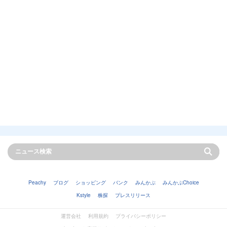
Peachy
ブログ
ショッピング
バンク
みんかぶ
みんかぶChoice
Kstyle
株探
プレスリリース
運営会社
利用規約
プライバシーポリシー