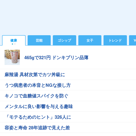
健康
芸能
ゴシップ
女子
トレンド
Y
465gで321円 ドンキプリン品薄
麻辣湯 具材次第でカツ丼級に
うつ病患者の本音とNGな接し方
キノコで血糖値スパイクを防ぐ
メンタルに良い影響を与える趣味
「モテるためのヒント」326人に
容姿と寿命 28年追跡で見えた差