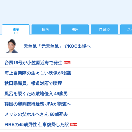
主要
国内
海外
IT 経済
ス
天竺鼠「元天竺鼠」でKOC出場へ
台風16号が小笠原近海で発生
海上自衛隊の生々しい映像が物議
秋田県職員、報道対応で喫煙
風呂を覗くため敷地侵入 49歳男
韓国の審判接待疑惑 JFAが調査へ
メッシの父ホルヘさん 68歳死去
FIREの45歳男性 仕事復帰した訳