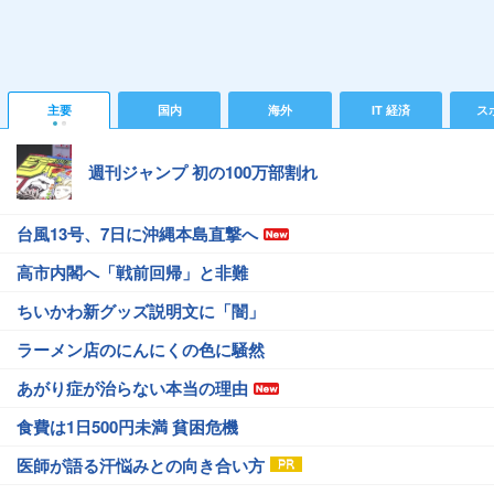
主要
国内
海外
IT 経済
ス
週刊ジャンプ 初の100万部割れ
台風13号、7日に沖縄本島直撃へ
高市内閣へ「戦前回帰」と非難
ちいかわ新グッズ説明文に「闇」
ラーメン店のにんにくの色に騒然
あがり症が治らない本当の理由
食費は1日500円未満 貧困危機
医師が語る汗悩みとの向き合い方