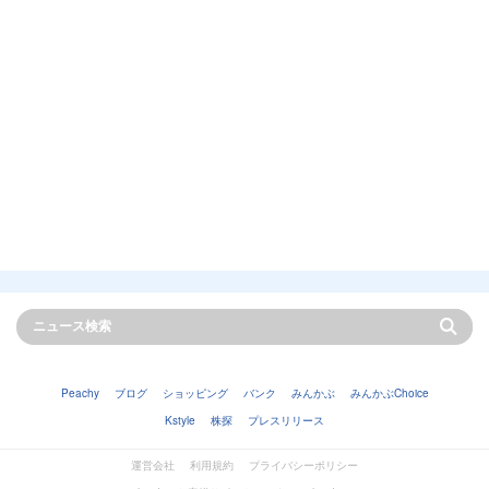
Peachy
ブログ
ショッピング
バンク
みんかぶ
みんかぶChoice
Kstyle
株探
プレスリリース
運営会社
利用規約
プライバシーポリシー