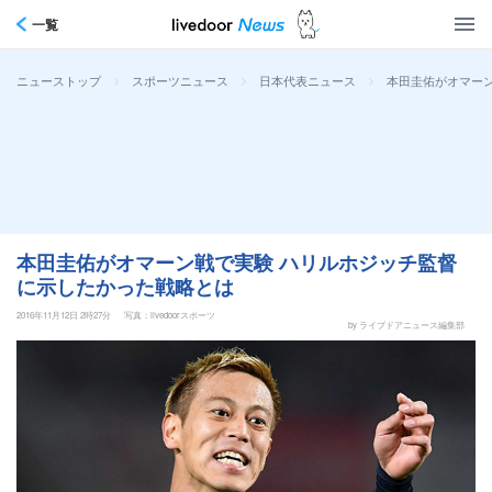
一覧
>
>
>
本田圭佑がオマー
ニューストップ
スポーツニュース
日本代表ニュース
本田圭佑がオマーン戦で実験 ハリルホジッチ監督
に示したかった戦略とは
2016年11月12日 2時27分
写真：livedoorスポーツ
by ライブドアニュース編集部