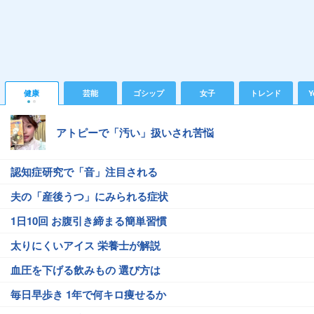
健康
芸能
ゴシップ
女子
トレンド
Y
アトピーで「汚い」扱いされ苦悩
認知症研究で「音」注目される
夫の「産後うつ」にみられる症状
1日10回 お腹引き締まる簡単習慣
太りにくいアイス 栄養士が解説
血圧を下げる飲みもの 選び方は
毎日早歩き 1年で何キロ痩せるか